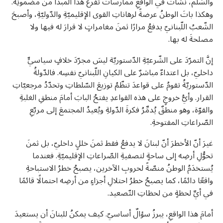
والسِّلم، نشأتْ في الواقعِ ممارساتٌ تُفرغُ هذا المبدأَ من مضمونِه.
وهكذا باتَ الوطنُ عرضةً لرهاناتِ القوى الإقليميّةِ والدّوليّةِ، وأصبحَ
الشّعبُ اللّبنانيّ يدفعُ مرارًا ثمنَ مغامراتٍ لا قرارَ له فيها ولا
مصلحةَ له بها.
إنَّ التمرّدَ على الشّرعيّةِ الدّستوريّة ليسَ مجرّدَ خلافٍ سياسيٍّ
داخليّ، بل اعتداءٌ مباشرٌ على الكيانِ اللّبنانيّ نفسِه. فالدّولةُ
الدّستوريّةُ تقومُ على قواعدَ تنظّمُ توزيعَ السّلطاتِ وتحدّدُ مرجعيّاتِ
القرار. وأيُّ خروجٍ على هذه القواعدِ يفتحُ البابَ أمامَ منطقِ الغلبةِ
والقوّة، وهو منطقٌ يُدمِّرُ فكرةَ الدّولةِ ويُعيدُ المجتمعَ إلى مربّعِ
الصّراعاتِ المفتوحةِ.
غيرَ أنّ الأخطرَ أنّ لبنانَ لا يدفعُ فقط ثمنَ خللٍ داخليّ، بل ثمنَ
تحوُّلِ أرضِه إلى ساحةٍ لتصفيةِ الصّراعاتِ الإقليميّةِ. فعندما
U
يُستخدَمُ الوطنُ منصّةً لحروبِ الآخرين، يصبحُ خطرُ الاستباحةِ
U
واقعًا دائمًا، كما يصبحُ خطرُ احتلالِ أجزاءٍ من أرضِه احتمالًا قائمًا
في أيِّ لحظةٍ من لحظاتِ التّصعيد.
أمامَ هذا الواقعِ، يبرزُ سؤالٌ أساسيّ. كيف يمكنُ للبنانَ أن يستعيدَ