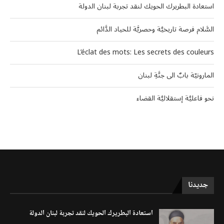
استعادة البطريرك الحويك لنقد تجربة لبنان الدولة
السَّلام فرصة تاريخيَّة وحصريَّة للحياد الدَّائم
L’éclat des mots: Les secrets des couleurs
المارونيّة بابٌ الى جنَّةِ لبنان
نحو فاعليَّة إستقلاليَّة القضاء
جديدنا
استعادة البطريرك الحويك لنقد تجربة لبنان الدولة