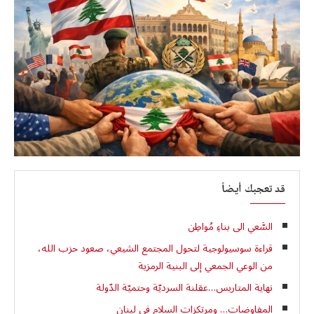
قد تعجبك أيضاً
السَّعي الى بناءِ مُواطِن
قراءة سوسيولوجية لتحول المجتمع الشيعي، صعود حزب الله،
من الوعي الجمعي إلى البنية الرمزية
نهاية المتاريس…عقلنة السرديّة وحتميّة الدّولة
المفاوضات… ‏ومرتكزات السلام في لبنان