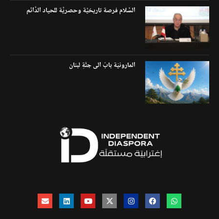
السَّلام فرصة تاريخيَّة وحصريَّة للحياد الدَّائم
المارونيّة بابٌ الى جنَّةِ لبنان