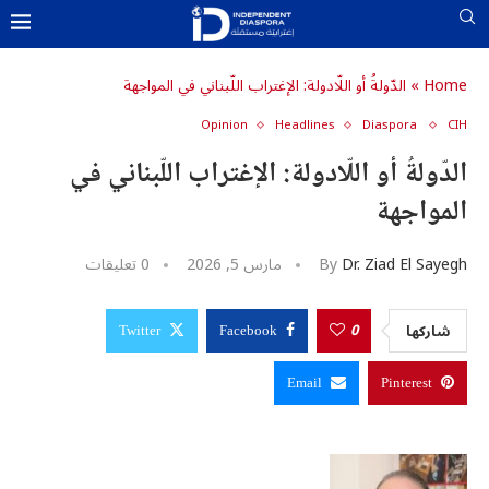
Home
»
الدّولةُ أو اللّادولة: الإغتراب اللّبناني في المواجهة
Opinion
Headlines
Diaspora
CIH
u0643u06
u062
U0633U0627U062EU0646
الدّولةُ أو اللّادولة: الإغتراب اللّبناني في
u0627u0644u0645u062f
u0627u
المواجهة
u0648u0627u0644u0623u06
u0627u064
u0627u0644u0634
u062
U0645U064FU062DU062FU0651U062B
u0627u0644u0645u06
Dr. Ziad El Sayegh
By
مارس 5, 2026
0 تعليقات
u0627u0644u0634u06
u06
0
شاركها
u06
Twitter
Facebook
u06
u06
Email
Pinterest