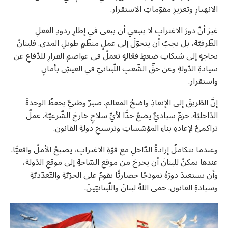
الانهيارِ وتعزيزِ مقوّماتِ الاستقرار.
غيرَ أنّ دورَ الاغترابِ لا ينبغي أن يبقى في إطارِ ردودِ الفعلِ
الظّرفيّة، بل يجبُ أن يتحوّلَ إلى عملٍ منظّمٍ طويلِ المدى. فلبنانُ
بحاجةٍ إلى شبكاتِ ضغطٍ فعّالةٍ تعملُ في عواصمِ القرارِ للدّفاعِ عن
سيادةِ الدّولةِ وعن حقِّ الشّعبِ اللّبنانيّ في العيشِ بأمانٍ
واستقرار.
إنَّ الطّريقَ إلى الإنقاذِ واضحُ المعالم. صبرٌ وطنيٌّ يحفظُ الوحدةَ
الدّاخليّة. حزمٌ سياديٌّ يضعُ حدًّا لأيِّ سلاحٍ خارجَ الشّرعيّة. عملٌ
تراكميٌّ لإعادةِ بناءِ المؤسّساتِ وترسيخِ دولةِ القانون.
وعندما تتكاملُ إرادةُ الدّاخلِ مع قوّةِ الاغترابِ، يصبحُ الأملُ واقعيًّا.
عندها يمكنُ للبنانَ أن يخرجَ من موقعِ السّاحةِ إلى موقعِ الدّولة،
وأن يستعيدَ دورَهُ نموذجًا حضاريًّا يقومُ على الحرّيّةِ والتّعدّديّةِ
وسيادةِ القانون. حمى اللهُ لبنانَ واللّبنانيّينَ.