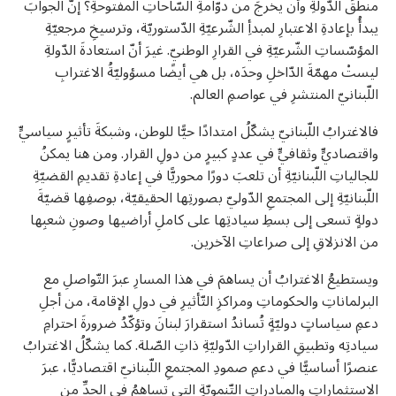
منطقَ الدّولةِ وأن يخرجَ من دوّامةِ السّاحاتِ المفتوحةِ؟ إنَّ الجوابَ
يبدأُ بإعادةِ الاعتبارِ لمبدأِ الشّرعيّةِ الدّستوريّة، وترسيخِ مرجعيّةِ
المؤسّساتِ الشّرعيّةِ في القرارِ الوطنيّ. غيرَ أنّ استعادةَ الدّولةِ
ليستْ مهمّةَ الدّاخلِ وحدَه، بل هي أيضًا مسؤوليّةُ الاغترابِ
اللّبنانيّ المنتشرِ في عواصمِ العالم.
فالاغترابُ اللّبنانيّ يشكّلُ امتدادًا حيًّا للوطن، وشبكةَ تأثيرٍ سياسيٍّ
واقتصاديٍّ وثقافيٍّ في عددٍ كبيرٍ من دولِ القرار. ومن هنا يمكنُ
للجالياتِ اللّبنانيّةِ أن تلعبَ دورًا محوريًّا في إعادةِ تقديمِ القضيّةِ
اللّبنانيّةِ إلى المجتمعِ الدّوليّ بصورتِها الحقيقيّة، بوصفِها قضيّةَ
دولةٍ تسعى إلى بسطِ سيادتِها على كاملِ أراضيها وصونِ شعبِها
من الانزلاقِ إلى صراعاتِ الآخرين.
ويستطيعُ الاغترابُ أن يساهمَ في هذا المسارِ عبرَ التّواصلِ مع
البرلماناتِ والحكوماتِ ومراكزِ التّأثيرِ في دولِ الإقامة، من أجلِ
دعمِ سياساتٍ دوليّةٍ تُساندُ استقرارَ لبنانَ وتؤكّدُ ضرورةَ احترامِ
سيادتِه وتطبيقِ القراراتِ الدّوليّةِ ذاتِ الصّلة. كما يشكّلُ الاغترابُ
عنصرًا أساسيًّا في دعمِ صمودِ المجتمعِ اللّبنانيّ اقتصاديًّا، عبرَ
الاستثماراتِ والمبادراتِ التّنمويّةِ التي تساهمُ في الحدِّ من