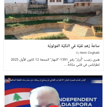
ساعةُ زهدٍ تقيَّة في التكيَّة المولويَّة
By
Henri Zoghaib
هنري زغيب “أَزرار” رقم 1391-“النهار” الجمعة 12 كانون الأَول 2025
لطرابلس في قلبي مكانةٌ …