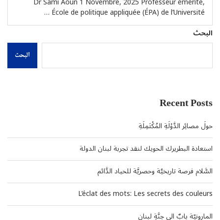
Dr Sami Aoun 1 Novembre, 2025 Professeur émérite,
École de politique appliquée (ÉPA) de l’Université …
البحث
البحث
Recent Posts
حولَ مصائِر الدَّوْلَةِ المُكْتَمِلَةِ
استعادة البطريرك الحويك لنقد تجربة لبنان الدولة
السَّلام فرصة تاريخيَّة وحصريَّة للحياد الدَّائم
L’éclat des mots: Les secrets des couleurs
المارونيّة بابٌ الى جنَّةِ لبنان