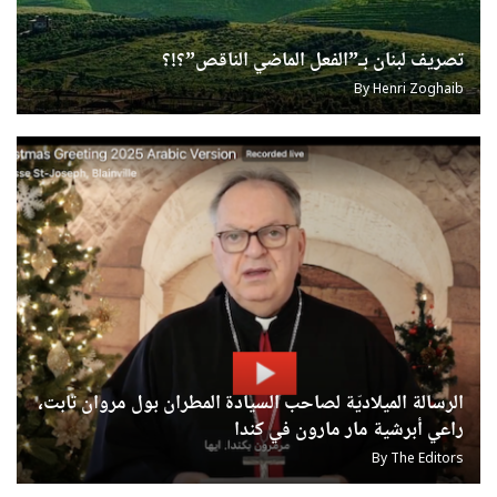
u0623u062eu0628
u0627u0644u062
u0627u0644u0645u0634u06
u0648u0627u0
تصريف لبنان بـ”الفعل الماضي الناقص”؟!؟
u0627u0644u0645u0648u06
U0633U0627U062EU0646
u0627u0644u062du06
u062
By
Henri Zoghaib
u
U0633U0627U062EU0646
u062
u06
u06
u06
U0627
الرسالة الميلاديّة لصاحب السيادة المطران بول مروان تابت،
راعي أبرشية مار مارون في كندا
By
The Editors