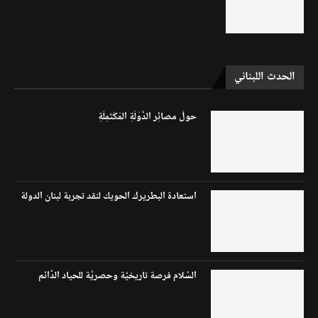
الحدث اللبناني
حولَ مصائِر الدَّوْلَةِ المُكْتَمِلَةِ
استعادة البطريرك الحويك لنقد تجربة لبنان الدولة
السَّلام فرصة تاريخيَّة وحصريَّة للحياد الدَّائم