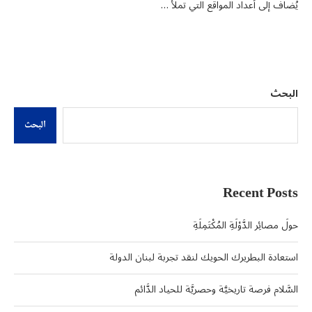
يُضاف إلى أعداد المواقع التي تملأ …
البحث
البحث
Recent Posts
حولَ مصائِر الدَّوْلَةِ المُكْتَمِلَةِ
استعادة البطريرك الحويك لنقد تجربة لبنان الدولة
السَّلام فرصة تاريخيَّة وحصريَّة للحياد الدَّائم