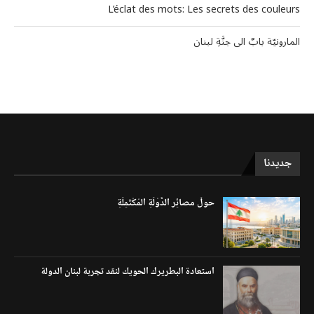
L’éclat des mots: Les secrets des couleurs
المارونيّة بابٌ الى جنَّةِ لبنان
جديدنا
حولَ مصائِر الدَّوْلَةِ المُكْتَمِلَةِ
استعادة البطريرك الحويك لنقد تجربة لبنان الدولة