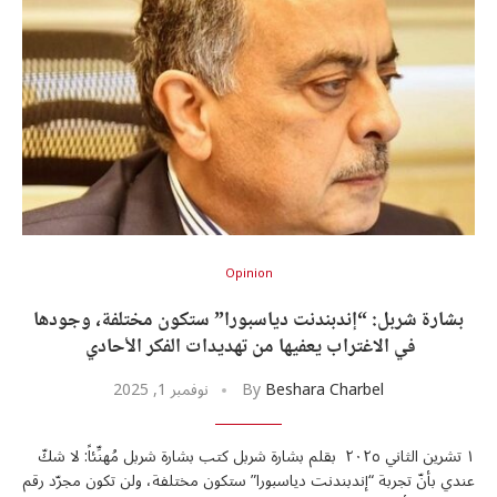
Opinion
بشارة شربل: “إندبندنت دياسبورا” ستكون مختلفة، وجودها
في الاغتراب يعفيها من تهديدات الفكر الأحادي
U
U
Beshara Charbel
By
نوفمبر 1, 2025
١ تشرين الثاني ٢٠٢٥ بقلم بشارة شربل كتب بشارة شربل مُهنِّئاً: لا شكّ
عندي بأنّ تجربة “إندبندنت دياسبورا” ستكون مختلفة، ولن تكون مجرّد رقم