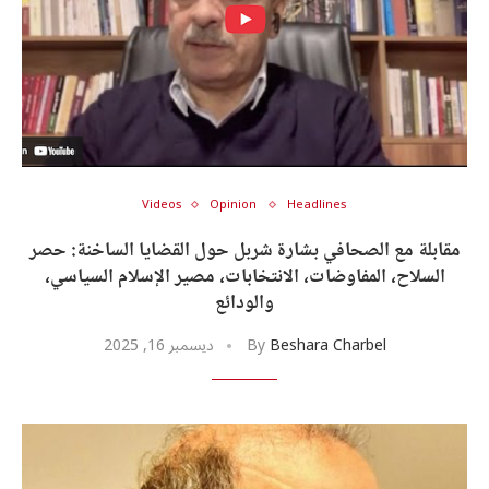
u0623u062eu0628
u0627u0644u062
u0627u0644u0645u0634u06
u0648u0627u0
u0627u0644u0645u0648u06
U0633U0627U062EU0646
u0627u0644u062du06
u062
u
U0633U0627U062EU0646
u062
u06
u06
u06
Videos
Opinion
Headlines
مقابلة مع الصحافي بشارة شربل حول القضايا الساخنة: حصر
السلاح، المفاوضات، الانتخابات، مصير الإسلام السياسي،
والودائع
U0627
Beshara Charbel
By
ديسمبر 16, 2025