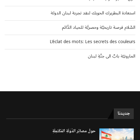
استعادة البطريرك الحويك لنقد تجربة لبنان الدولة
السَّلام فرصة تاريخيَّة وحصريَّة للحياد الدَّائم
L’éclat des mots: Les secrets des couleurs
المارونيّة بابٌ الى جنَّةِ لبنان
جديدنا
حولَ مصائِر الدَّوْلَةِ المُكْتَمِلَةِ