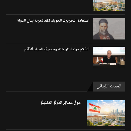
استعادة البطريرك الحويك لنقد تجربة لبنان الدولة
السَّلام فرصة تاريخيَّة وحصريَّة للحياد الدَّائم
الحدث اللبناني
حولَ مصائِر الدَّوْلَةِ المُكْتَمِلَةِ