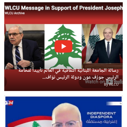
رسالة الجامعة اللبنانية الثقافية في العالم تأييداً لفخامة
الرئيس جوزف عون ودولة الرئيس نوّاف...
By
WLCU
U
U