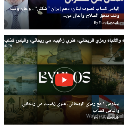
u0623u062eu0628
u0627u0644u062
u0627u0644u0645u0634u06
u0648u0627u0
إلياس كساب لصوت لبنان: دعم إيران “شكلي”.. وحان وقت
وقف تدفّق السلاح والمال من...
u0627u0644u0645u0648u06
U0633U0627U062EU0646
u0627u0644u062du06
u062
By
Elias Kassab
u
U0633U0627U062EU0646
u062
u06
u06
u06
U0627
بيبلوس ١ مع رمزي الريحاني، هنري زغيب، مي ريحاني
والياس كسّاب
By
Elias Kassab