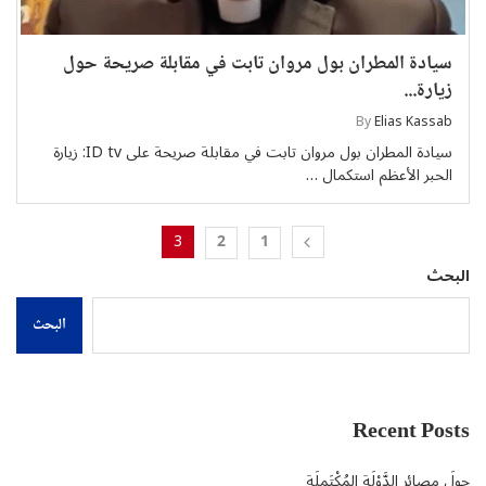
سيادة المطران بول مروان تابت في مقابلة صريحة حول
زيارة...
By
Elias Kassab
سيادة المطران بول مروان تابت في مقابلة صريحة على ID tv: زيارة
الحبر الأعظم استكمال …
3
2
1
البحث
البحث
Recent Posts
حولَ مصائِر الدَّوْلَةِ المُكْتَمِلَةِ