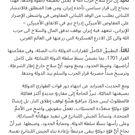
ثانيا:
إنَّ نزع سلاح حزب الله لا يمكن تحقيقه بالقوة وحدها، فهذا
يحتاج إلى قرار سياسي تأخذه إيران. ومن هذا المنطلق فالانتشار
اللبناني يطلب من الوفد اللبناني المفاوض في واشنطن الإصرار
على المفاوض الأميركي إدراج بندٍ في الاتفاق الأميركي –
الإيراني، تتعهد فيه إيران بوقف تدفق المال والسلاح الى حزب
الله والى كل الاذرع العسكرية التي زرعتها في العالم العربي.
ثالثاً،
التطبيقُ الكاملُ للقرارات الدوليّة ذات الصلة، وفي مقدّمتها
القرار 1701، بما يضمنُ بسطَ سلطة الدولة اللبنانيّة على كامل
أراضيها، وضبطَ الحدود، ومنعَ وجود أيِّ سلاحٍ خارجَ إطار الشرعيّة،
وترسيخَ مبدأِّ حصرية قرار الحرب والسلم بيد الدولة وحدها.
ومع الحديث المتزايد عن انتهاء دور قوات الطوارئ الدوليّة
بصيغتها الحاليّة، تبرزُ الحاجةُ إلى مقاربةٍ جديدةٍ أكثرَ فعاليّة.
فالمطلوبُ ليس مجرّدَ مراقبةٍ هشّةٍ لوقف إطلاق النار، بل إنشاءُ
قوّةٍ دوليّةٍ متعدّدة الجنسيّات، تعملُ بتفويضٍ واضحٍ من الأممِّ
المتحدة، وتساندُ الجيشَ اللبنانيَّ في تنفيذ مهمّاتِّه السياديّة،
وعلى رأسها بسطُ سلطة الدولة، وحمايةُ الحدود، وضبطها. غير أنّ
نجاحَ أيِّ قوّةٍ دوليّةٍ يبقى مرتبطاً بإعادة بناءِ الجيش اللبنانيّ نفسه.