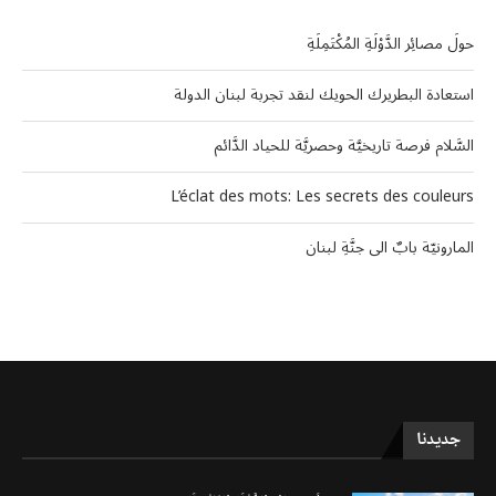
حولَ مصائِر الدَّوْلَةِ المُكْتَمِلَةِ
استعادة البطريرك الحويك لنقد تجربة لبنان الدولة
السَّلام فرصة تاريخيَّة وحصريَّة للحياد الدَّائم
L’éclat des mots: Les secrets des couleurs
المارونيّة بابٌ الى جنَّةِ لبنان
جديدنا