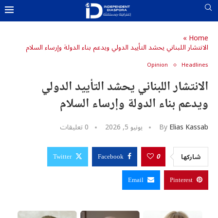
»
Home
الانتشار اللبناني يحشد التأييد الدولي ويدعم بناء الدولة وإرساء السلام
u0643u06
u062
Opinion
Headlines
U0633U0627U062EU0646
الانتشار اللبناني يحشد التأييد الدولي
u0627u0644u0645u062f
u0627u
u0648u0627u0644u0623u06
u0627u064
ويدعم بناء الدولة وإرساء السلام
u0627u0644u0634
u062
U0645U064FU062DU062FU0651U062B
u0627u0644u0645u06
u0627u0644u0634u06
Elias Kassab
By
يونيو 5, 2026
0 تعليقات
u06
u06
0
شاركها
Twitter
Facebook
u06
u06
Email
Pinterest