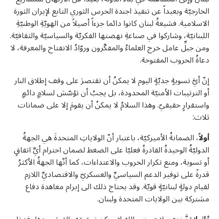
الخارجيّة وبعيداً عن تنفيذ اجندة الحرس الثوري التابع لإيران الثورة
الاسلامية. فشيعةُ لبنان كانوا دائما جزءاً أصيلاً من الهويّةِ الوطنيّةِ
اللبنانيّة، وشاركوا في صناعةِ نهضتها الفكريّة والسياسيّة والثقافيّة.
ومن جبلِّ عامل خرج العلماءُ والمفكّرون وروّادُ الانفتاح والمعرفة، لا
دعاةُ الحروب المفتوحة.
إنّ أيَّ تسويةٍ جديّةٍ اليوم لا يمكنُ أن تقتصرَ على وقف إطلاق النار
أو الترتيبات الأمنيّة المحدودة، بل يجبُ أن تؤسّسَ لسلامٍ دائمٍ
واستقرارٍ حقيقيّ. وهذا السلامُ لا يمكنُ أن يقومَ إلا على ضمانات
ثلاث:
أولاً
، الضمانةُ الأميركيّة، باعتبار أنّ الولاياتِ المتحدةَ هي الجهةُ
الدوليّةُ الوحيدةُ القادرةُ فعليّا على الضغط لضمان احترام أيِّ اتفاقٍ
أو تسوية، ومنع تكرار الحروب والاعتداءات، كما أنّها الجهةُ الأكثرُ
قدرةً على توفير الدعم السياسيِّ والعسكريّ والاقتصاديِّ اللازم
لقيام دولةٍ لبنانيّةٍ قويّة. وقد يحتاج ذلك الى إبرام معاهدة دفاع
مشتركة بين الولايات المتحدة ولبنان.