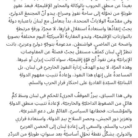
بعيداً عن منطقِ الحروب بالوكالة والمحاورِ الإقليميّة. فبعدَ عقودٍ
طويلةٍ من تحوّلِّه إلى ساحةِّ نفوذٍ وصراع، يبدو أنّ المجتمعَ الدوليّ،
وفي مقدّمتهِّ الولاياتُ المتحدة، بدأ يتعاملُ مع لبنانَ باعتباره دولةً
يجبُ إنقاذُها واستعادةُ استقلالِ قرارِها، لا مجرّدَ ورقةٍ مرتبطةٍ
بالتوازناتِ الإقليميّة، وتبدو المقاربةُ الأميركيّةُ اليوم مختلفةً بصورةٍ
واضحة عن الماضي. فواشنطن، مدعومةً بتوجّهٍ دوليّ وعربيّ، باتت
تنظرُ إلى لبنان كملفٍّ مستقلٍّ يجبُ فصلهُ عن المفاوضاتِ
الإيرانيّةِّ وعن نفوذِّ أيّ قوّةٍ إقليميّة، سواء كانت إيران أو غيرها.
وهذه المرّة، لا يبدو الهدفُ إدارةَ النفوذِ الخارجيّ في لبنان، بل
المساعدةُ على إنهاءِ هذا النفوذ، وإعادةُ تثبيتِ مفهوم الدولةِ
اللبنانيّةِ السيّدةِ القادرةِ على احتكارِ قرارِ الحربِ والسلم.
وفي هذا السياق، يبرزُ الموقفُ الجريءُ للحكم في لبنان وسطَ كمٍّ
U
هائلٍ من الضغوطِ الداخليّةِ والخارجيّة، لإعادةَ تثبيتِ منطقِ الدولةِ
U
والمؤسّسات. فخطابها السياسيّ، القائمُ على دعمِ الشرعيّة،
وتعزيزِ دورِ الجيش، وحصرِ السلاح بيدِ الدولة، واستعادة قراري
الحرب والسلم، والسعيِ إلى إعادةِ لبنان إلى الحضنِ العربيّ
والدوليّ، يشكّلُ نقطةَ تحوّلٍ أساسيّةً بعد سنواتٍ طويلةٍ من التردّدِ