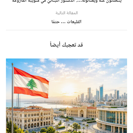
يتحدّثون عنه ويغتالونه…. الدّستور اللّبنانيّ في مئويّتِه المأزومة
المقالة التالية
القليعات … حتمًا
قد تعجبك أيضاً