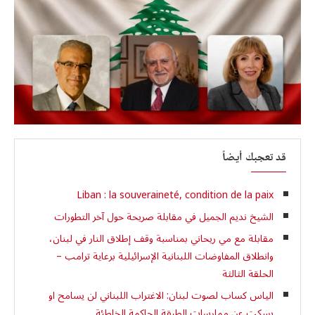
قد تعجبك أيضاً
Liban : la souveraineté, condition de la paix
الشيخ نديم الجميل في مقابلة صريحة حول آخر التطورات
مقابلة مع مي ريحاني بمناسبة وقف إطلاق النار في لبنان،
وانطلاق المفاوضات اللبنانية الإسرائيلية برعاية ترامب –
الحلقة الثالثة
الياس كساب لصوت لبنان: الاغتراب اللبناني لن يسامح او
يسكت عن ممارسات الطبقة الحاكمة الخاطئة