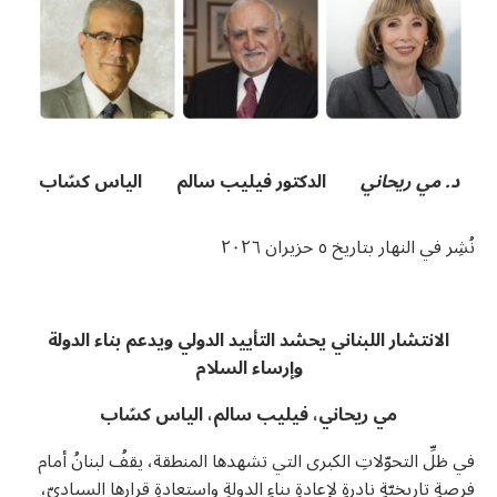
u0623u062eu0628
u0627u0644u062
u0627u0644u0645u0634u06
u0648u0627u0
u0627u0644u0645u0648u06
U0633U0627U062EU0646
u0627u0644u062du06
u062
u
U0633U0627U062EU0646
u062
u06
u06
د. مي ريحاني
الدكتور فيليب سالم
الياس كسّاب
u06
نُشِر في النهار بتاريخ ٥ حزيران ٢٠٢٦
U0627
الانتشار
اللبناني
يحشد التأييد الدولي ويدعم بناء الدولة
وإرساء السلام
مي ريحاني، فيليب سالم، الياس كسّاب
في ظلِّ التحوّلاتِ الكبرى التي تشهدها المنطقة، يقفُ لبنانُ أمام
فرصةٍ تاريخيّةٍ نادرةٍ لإعادةِ بناءِ الدولةِ واستعادةِ قرارها السياديّ،