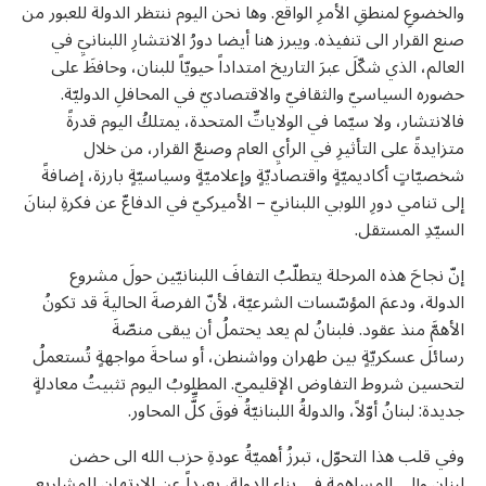
والخضوعِ لمنطقِ الأمرِ الواقع. وها نحن اليوم ننتظر الدولة للعبور من
صنع القرار الى تنفيذه. ويبرز هنا أيضا دورُ الانتشارِ اللبنانيِٓ في
العالم، الذي شكّلَ عبرَ التاريخ امتداداً حيويّاً للبنان، وحافظَ على
حضوره السياسيّ والثقافيّ والاقتصاديّ في المحافلِ الدوليّة.
فالانتشار، ولا سيّما في الولاياتِّ المتحدة، يمتلكُ اليوم قدرةً
متزايدةً على التأثيرِ في الرأيِ العام وصنعّ القرار، من خلال
شخصيّاتٍ أكاديميّةٍ واقتصاديّةٍ وإعلاميّةٍ وسياسيّةٍ بارزة، إضافةً
إلى تنامي دورِ اللوبي اللبنانيّ – الأميركيّ في الدفاعّ عن فكرةِ لبنانَ
السيّدِ المستقل.
إنّ نجاحَ هذه المرحلة يتطلّبُ التفافَ اللبنانيّين حولَ مشروع
الدولة، ودعمَ المؤسّسات الشرعيّة، لأنّ الفرصةَ الحاليةَ قد تكونُ
الأهمَّ منذ عقود. فلبنانُ لم يعد يحتملُ أن يبقى منصّةَ
رسائلَ عسكريّةٍ بين طهران وواشنطن، أو ساحةَ مواجهةٍ تُستعملُ
لتحسين شروط التفاوض الإقليميّ. المطلوبُ اليوم تثبيتُ معادلةٍ
جديدة: لبنانُ أوّلاً، والدولةُ اللبنانيّةُ فوقَ كلِّّ المحاور.
وفي قلب هذا التحوّل، تبرزُ أهميّةُ عودةِ حزب الله الى حضن
لبنان وإلى المساهمة في بناء الدولة، بعيداً عن الارتهان للمشاريع