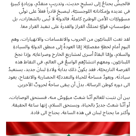
فالجيشُ يحتاجُ إلى تسليحٍ حديث، وتدريبٍ متقدّم، وزيادةٍ كبيرةٍ
في عديده وإمكاناته اللوجستيّة، ليصبحَ قادراً فعلاً على تولّي
مسؤوليّات الأمن الوطنيّ كاملةً. فالدولةُ لا تُبنى بالشعارات، بل
بمؤسساتٍ قويّةٍ تمتلكُ القرارَ والقدرةَ على تنفيذ القرار معا.
لقد تعبَ اللبنانيّون من الحروب والانقسامات والانهيارات، وهم
اليوم أمام لحظةٍ مفصليّة: إمّا العودةُ إلى منطق الدولةِ والسيادةِ
والسلام، وإمّا البقاءُ أسرى لمشاريعِ الخارج وصراعاتِه. وإذا نجحَ
اللبنانيّون، ومعهم انتشارُهم الواسعُ في العالم، في التقاط هذه
الفرصة التاريخيّة، فقد يكونُ ذلك بدايةَ ولادةِ لبنانَ جديد، يستعيدُ
سيادتَه، ويعودُ مساحةً للحياة والتعدديّة الحضارية والانفتاح، يعود
الى دوره كوطن الرسالة، بدلَ أن يبقى ساحةً لحروبِّ الآخرين.
بين أن نثبت للعالم أنّنا شعبٌ ميؤوسٌ منه، فنستحق الوصايات،
أو أنّنا شعبٌ جديرٌ بالحياة، ويستحق السلام، إنها ساعة الحقيقة.
وأكثر ما يحتاج لبنان في هذه الساعة، يحتاج الى قادة.