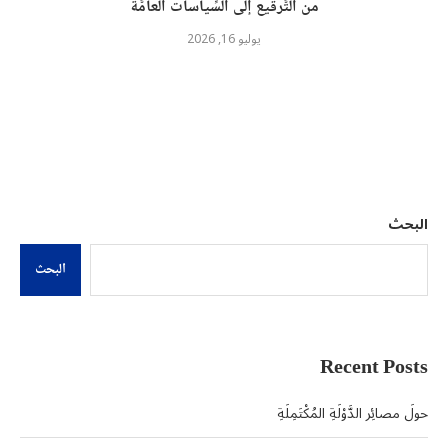
من التَّرقيع إلى السِّياسات العامَّة
يوليو 16, 2026
البحث
البحث
Recent Posts
حولَ مصائِر الدَّوْلَةِ المُكْتَمِلَةِ