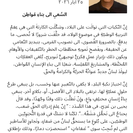
٢٥ ايار ٢٠٢٦
u0623u062eu0628
u0627u0644u062
u0627u0644u0645u0634u06
u0648u0627u0
السَّعي الى بناءِ مُواطِن
u0627u0644u0645u0648u06
U0633U0627U062EU0646
u0627u0644u062du06
u062
إنّ النّكباتِ التي توالَت على البلاد، وشكّلَتِ الكارثةَ التي هي عِقمُ
u
التربيةِ الوطنيّةِ في موضوعِ الولاء، قد خلَّفَت شرورًا لا تُحصى، ما
U0633U0627U062EU0646
u062
u06
يدفعُ، بالضرورةِ القُصوى، الى تصويبِ المَرمى، بتبديدِ التّعامي
u06
عن الحقيقة، وبفَضحِ تَمويهِ مخطّطاتِ الخطرِ بالتّلفيقاتِ والأوهام.
u06
ويكون ذلك بإبرازِ عملٍ فِكريٍّ توجيهيٍّ تَنويريّ، يُلغي العقليّاتِ
المُحَنَّطة، والمشاريعَ المُفلِسة، سَعيًا الى بناءِ الإنسانِ المُواطن،
ليولَدَ لبنانٌ جديدٌ عنوانُهُ الحريّةُ والكرامةُ والحقّ.
إنّ اختبارَ نكبةِ البلدِ، لا يكفي بالتّعبيرِ عنها وحَسب، بل ينبغي طرحُ
U0627
حلولٍ عمليّةٍ لها، ترتقي بالبلادِ الى الأفضل، أو، بكلامٍ آخر، ينبغي
بِناءُ إنسانٍ مختلِفٍ واعٍ، وإِنْ تَطلَّبَ ذلك وقتًا وجُهدًا، وقد قالَ
يحيى بن عَدِيّ، في هذا الصَّدَد : ” إنّ عِلمَ إدراكِ الحقِّ صَعب،
يحتاجُ الى تَحمُّلِ مَشَقّة…”. لكنّنا لا نشكّ في قدرةِ النُّخبَوِيّين
الوطنيّين، على بُلوغِ ما يستحقُّ لبنانُ من صَفاءٍ، وتَجاوزٍ للأساطيرِ
التي لم تُنجِبْ سوى ” عَنقاءاتٍ ” استحضرَت دمارًا، وذلك بإطلاقِ