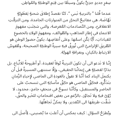
سِفرٍ جديدٍ جدِيٍّ يكونُ وسيطًا بين قِيَمِ الوطنيّةِ والمُواطِن.
عندما قُلنا ” بالتربيةِ نَبني “، كنّا نقصدُ إطلاقَ شحنةٍ يَقظَوِيّةٍ
نَهّاضَة، هي مفاتيحُ التحرّرِ من المتوارثاتِ الجامدة، ومن التزمُّتِ
الانغلاقيّ، ومن التّصادماتِ المُغرِضة، والتي سَجَنَتِ مفهومَ
الانتماءِ في إطارِ المذاهبِ والطّوائف، ومفهومَ الولاءِ بالخضوعِ
للقياداتِ، أيًّا يَكُنِ اسمُها. وعلى أنقاضِها، يكونُ حضورُ الوطنِ هو
الطّريقَ الإلزاميَّ التي تُورِقُ فيهِ سيرةُ الوطنيّةِ الصحيحة، وطُقوسُ
الارتباطِ بالكيانِ، وبعراقةِ الهويّة.
إنّنا لا نَدعو الى أن تكونَ التربيةُ بُوقاً لعقيدة، أو أطروحةً للاتِّباع، بل
بذارًا لقضيّةٍ هي إيمانُنا الحقيقي، وإلّا ستنتهي المسيرةُ قبلَ أن
يكتملَ البِناء. كما أنّنا لا نقولُ بالعودةِ الى الماضي لإِحياءِ الزّمانِ
بتَذَكُّرِهِ، فخالِقُ الماضي هو خالِقُ مأساتِهِ التي تنسحبُ على
U
الحاضرِ والمستقبل، وكأنّنا نسوحُ في متحفٍ جامدٍ، محدود، لا
U
رُؤىً فيهِ ولا تَجاوُز، بالرَّغمِ من بعضِ اقتحاماتٍ للخَيرِ والحقِّ،
شَقَّت طريقَها الى التّقدير، ولا يمكنُ تَجاهلُها.
ويُطرَحُ السؤال : كيف يمكنني أن أغلبَ ما يُضنيني، لِأَصلَ الى