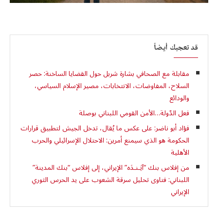
قد تعجبك أيضاً
مقابلة مع الصحافي بشارة شربل حول القضايا الساخنة: حصر
السلاح، المفاوضات، الانتخابات، مصير الإسلام السياسي،
والودائع
فعل الدّولة…الأمن القومي اللبناني بوصلة
فؤاد أبو ناضر: على عكس ما يُقال، تدخل الجيش لتطبيق قرارات
الحكومة هو الذي سيمنع أمرين: الاحتلال الإسرائيلي والحرب
الأهلية
من إفلاس بنك “آيَـنـدَه” الإيراني، إلى إفلاس “بنك المدينة”
اللبناني: فتاوى تحليل سرقة الشعوب على يد الحرس الثوري
الإيراني