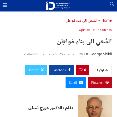
Home
»
السَّعي الى بناءِ مُواطِن
Opinion
Headlines
u0643u06
u062
U0633U0627U062EU0646
السَّعي الى بناءِ مُواطِن
u0627u0644u0645u062f
u0627u
u0648u0627u0644u0623u06
u0627u064
Dr. George Shibli
By
مايو 25, 2026
0 تعليقات
u0627u0644u0634
u062
U0645U064FU062DU062FU0651U062B
u0627u0644u0645u06
u0627u0644u0634u06
0
شاركها
Twitter
Facebook
u06
u06
Email
Pinterest
u06
u06
بقلم : الدكتور جورج شبلي