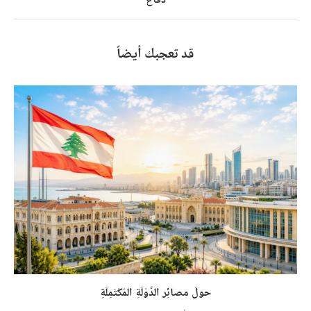
دفاع
قد تعجبك أيضاً
حولَ مصائِر الدَّوْلَةِ المُكْتَمِلَةِ