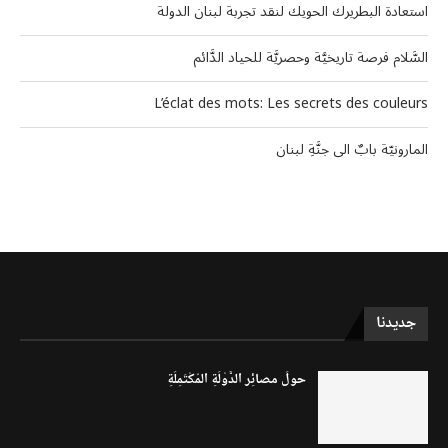
استعادة البطريرك الحويك لنقد تجربة لبنان الدولة
السَّلام فرصة تاريخيَّة وحصريَّة للحياد الدَّائم
L’éclat des mots: Les secrets des couleurs
المارونيّة بابٌ الى جنَّةِ لبنان
جديدنا
حولَ مصائِر الدَّوْلَةِ المُكْتَمِلَةِ