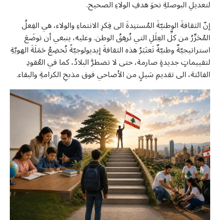
لتعديلِ البوصلةِ نحوَ هدفِ الولاءِ الصحيح.
إنّ الثقافةَ الوطنيّةَ المُستنِدةَ الى فِكرِ الانتماءِ والولاء، هي الفِعلُ
المُحَرِّرُ من كلِّ العِلَلِ التي تُرهِقُ الوطن. وعليه، ينبغي أن توضَعَ
استراتيجيّةٌ وطنيّةٌ تَعتَبَرُ هذه الثقافةَ إيديولوجيّةً تُخضِعُ حَمَلَةَ الهويّةِ
لتقييماتٍ جديدةٍ صارمة، حتى لا تضطرَّ البلادُ، كما في العُقودِ
الفائتة، الى تقديمِ سَيلٍ من الأضاحي فوق مذبحِ الكرامةِ والبقاء.