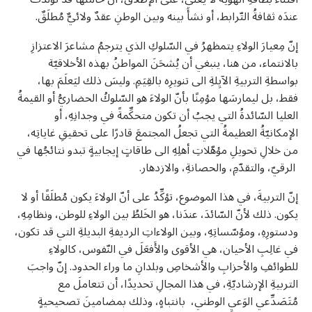
عندَه ثقافةُ التّرابط، أو نشأَ بينه وبين الوطنِ عقدٌ ولائيٌّ مُطلَقٌ.
إنّ مِعيارَ الولاءِ يتمظهرُ في السّلوكِ الذي يترجمُ مشاعرَ الاعتزازِ
بالانتماء، من هنا، ينبغي أن يُشحَنَ المواطنُ بهذه الأخلاقيّة
بواسطةِ التربيةِ الآيِلةِ الى تنويرِه بالقِيَمِ. وليسَ ذلك ليَعلَمَ بها،
فقط، بل ليمارسَها مؤمِنًا بأنّ الولاءَ هو السّلوكُ الحضاريُّ أو القيمةُ
العليا السّائدةُ التي يجبُ أن تكون متحكِّمةً في وجدانِهِ، أو
الإمكانيّةُ العظيمةُ التي تجعلُ المجتمعَ قادرًا على تحقيقِ غاياتِه،
من خلالِ تحويلِ مؤهّلاتِ أهلِهِ الى طاقاتٍ إيجابيةٍ تبدو نتائجُها في
الرقيّ، والتقدّمِ، والحصانةِ، والازدهار.
إنّ التربيةَ، في هذا الموضوع، تؤكِّدُ على أنّ الولاءَ يكون مُطلَقًا أو لا
يكون. ذلك لأنّ السّائدَ، عندَنا، هو الخَلطُ بين الولاءِ للوطن، ونظامِهِ،
ودستورِهِ، ومؤسّساتِهِ، وبين الولاءاتِ الرديفةِ البديلةِ التي قد تكون،
في غالِبِ الأحيان، هي الأقوى والأَفعَلَ في النّفوس، كالولاءِ
للطوائفِ والأحزابِ والأشخاصِ وبلدانِ ما وراء الحدود. إنّ واجبَ
التربيةِ الإرشاديّةِ، في هذا المجالِ تحديدًا، أن تتعاملَ مع
مُتَصَدِّعي الوَعيِ الوطني، بانتباهٍ، وذلك بمضامينَ تصحيحيةٍ