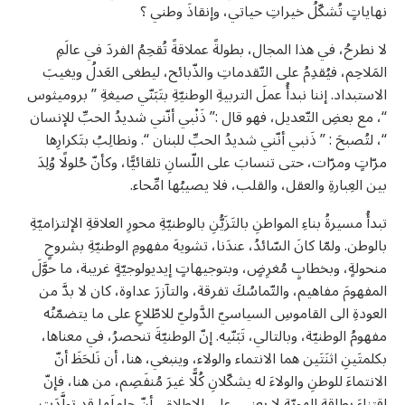
نهاياتٍ تُشكّلُ خيراتِ حياتي، وإنقاذَ وطني ؟
لا نطرحُ، في هذا المجال، بطولةً عملاقةً تُقحِمُ الفردَ في عالَمِ
المَلاحِم، فيُقدِمُ على التّقدماتِ والذّبائح، ليطغى العَدلُ ويغيبَ
الاستبداد. إننا نبدأُ عملَ التربيةِ الوطنيّةِ بتَبَنّي صيغةِ ” بروميثوس
“، مع بعضِ التّعديل، فهو قال :” ذَنْبي أنّني شديدُ الحبِّ للإنسان
“، لتُصبحَ : ” ذَنبي أنّني شديدُ الحبِّ للبنان “. ونطالِبُ بتَكرارِها
مرّاتٍ ومرّات، حتى تنسابَ على اللّسانِ تلقائيًّا، وكأنّ حُلولًا وُلِدَ
بين العِبارةِ والعقل، والقلب، فلا يصيبُها امِّحاء.
تبدأُ مسيرةُ بناءِ المواطنِ بالتَزَيُّنِ بالوطنيّةِ محورِ العلاقةِ الإلتزاميّةِ
بالوطن. ولمّا كانَ السّائدُ، عندَنا، تشويهَ مفهومِ الوطنيّةِ بشروحٍ
منحولةٍ، وبخطابٍ مُغرِضٍ، وبتوجيهاتٍ إيديولوجيّةٍ غريبة، ما حوَّلَ
المفهومَ مفاهيم، والتّماسُكَ تفرقة، والتآزرَ عداوة، كان لا بدَّ من
العودةِ الى القاموسِ السياسيّ الدَّوليّ للاطّلاعِ على ما يتضمّنُه
مفهومُ الوطنيّة، وبالتالي، تَبَنّيه. إنّ الوطنيّةَ تنحصرُ، في معناها،
بكلمتَينِ اثنَتَين هما الانتماء والولاء، وينبغي، هنا، أن نَلحَظَ أنّ
الانتماءَ للوطنِ والولاءَ له يشكّلانِ كُلًّا غيرَ مُنفَصِم، من هنا، فإنّ
اقتناءَ بطاقةِ الهويّة لا يعني، على الإطلاق، أنّ حاملَها قد تولَّدَت