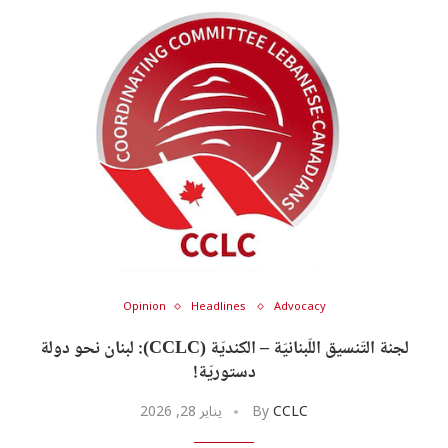
Opinion
Headlines
Advocacy
U
U
لجنة التّنسيق اللّبنانيّة – الكنديّة (CCLC): لبنان نحو دولة
دستوريّة!
CCLC
By
يناير 28, 2026