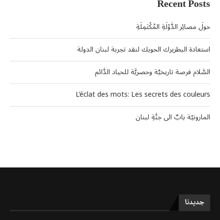
Recent Posts
حولَ مصائِر الدَّوْلَةِ المُكْتَمِلَةِ
استعادة البطريرك الحويك لنقد تجربة لبنان الدولة
السَّلام فرصة تاريخيَّة وحصريَّة للحياد الدَّائم
L’éclat des mots: Les secrets des couleurs
المارونيّة بابٌ الى جنَّةِ لبنان
جديدنا