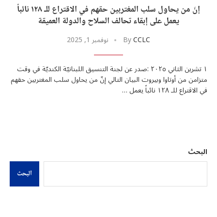
إنّ من يحاول سلب المغتربين حقهم في الاقتراع للـ ١٢٨ نائباً
يعمل على إبقاء تحالف السلاح والدولة العميقة
CCLC
By
نوفمبر 1, 2025
١ تشرين الثاني ٢٠٢٥ :صدر عن لجنة التنسيق اللبنانيّة الكنديّة في وقت
متزامن من أوتاوا وبيروت البيان التالي إنّ من يحاول سلب المغتربين حقهم
في الاقتراع للـ ١٢٨ نائباً يعمل …
البحث
البحث