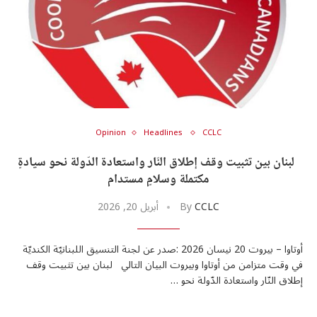
u0623u062eu0628
u0627u0644u062
u0627u0644u0645u0634u06
u0648u0627u0
u0627u0644u0645u0648u06
U0633U0627U062EU0646
u0627u0644u062du06
u062
u
U0633U0627U062EU0646
u062
u06
u06
u06
Opinion
Headlines
CCLC
لبنان بين تثبيت وقف إطلاق النّار واستعادة الدّولة نحو سيادةٍ
مكتملة وسلامٍ مستدام
CCLC
By
أبريل 20, 2026
U0627
أوتاوا – بيروت 20 نيسان 2026 :صدر عن لجنة التنسيق اللبنانيّة الكنديّة
في وقت متزامن من أوتاوا وبيروت البيان التالي لبنان بين تثبيت وقف
إطلاق النّار واستعادة الدّولة نحو …