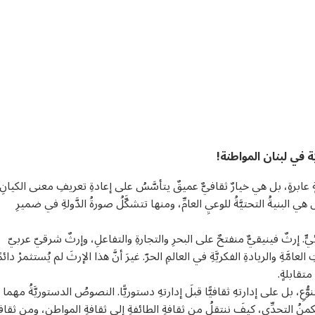
ّة في لبنان المواطنة!
ةٍ عابرةٍ، بل هي خيارٌ ثقافيٌّ عميقٌ يتأسَّسُ على إعادةِ تعريفِ معنى الكيانِ
هي البنيةُ التحتيَّةُ للوعيِ العامِّ، ومنها تتشكَّلُ صورةُ الدَّولةِ في ضميرِ
ّ. إرثٌ فينيقيٌّ منفتحٌ على البحرِ والتجارةِ والتفاعلِ، وإرثٌ شرقيّ عربيّ
عامَّةِ والريادةِ الفكريَّةِ في العالمِ الحرّ. غيرَ أنَّ هذا الإرثَ لم يُستثمرْ دائمً
متقابلةٍ.
ِ التنوُّعِ، بل على إدارتهِ ثقافيًّا قبلَ إدارتهِ دستوريًّا. النصوصُ الدستوريَّةُ مهما
 يكمنُ التحدِّي، كيفَ ننتقلُ من ثقافةِ الطائفةِ إلى ثقافةِ المواطنِ، ومن ثقافة