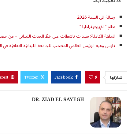
قد تعجبك أيضاً
رسالة الى السنة 2026
نظام ” الإينِبتوقراطيا “
الحلقة الكاملة: سيدات ناشطات على خطِّ الحدث اللبناني – من حصاد ٢٠٢٥ إلى آفاق ٢٦
فارس وهبه الرئيس العالمي المنتخب للجامعة اللبنانيّة الثقافيّة ف
0
شاركها
erest
Twitter
Facebook
DR. ZIAD EL SAYEGH