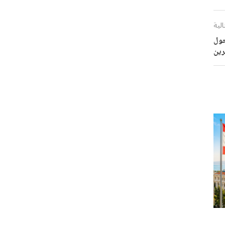
الية
حول
رين