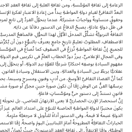
الزعامةِ إلى ثقافةِ المؤسَّسةِ، ومن ثقافةِ الغلبةِ إلى ثقافةِ العقدِ الاجت
البعدُ الثقافيُّ لقيامِ دولةِ المواطنةِ يبدأُ من إعادةِ الاعتبارِ لفكرةِ 
وحقوقٌ متساويةٌ وواجباتٌ مشتركةٌ. عندما يتحوَّلُ الفردُ إلى تابعٍ لمرجعيَّة
في ظلِّ دولةٍ عادلةٍ، يصبحُ الدفاعُ عن الدستورِ دفاعًا عن ذاتِه.
الثقافةُ التربويَّةُ تشكِّلُ المدخلَ الأوَّلَ لهذا التحوُّلِ. فالمناهجُ المدرسيَ
الاصطفافِ. المطلوبُ تعليمُ تاريخٍ جامعٍ يعترفُ بالتنوُّعِ دونَ أن يُكرِّس
للجميعِ. إنَّ ثقافةَ المواطنةِ تُزرَعُ في الصفوفِ كما تُصاغُ في المؤسَّسا
وفي المجالِ الإعلاميِّ، يبرزُ دورُ الخطابِ العامِّ في تكريسِ قيمِ الدولةِ أ
مفهومِ السيادةِ بوصفِه احتكارًا شرعيًّا للقوَّةِ بيدِ الدولةِ، أو يتحوَّلَ إ
عقلانيًّا يربطُ بين السيادةِ والعدالةِ، وبين الاستقلالِ وسيادةِ القانونِ.
كما أنَّ الفضاءَ الثقافيَّ الأوسعَ، من أدبٍ وفنونٍ ومسرحٍ وسينما، يحملُ م
يرسمُها الفنُّ عن الوطنِ إمَّا أن تكونَ صورةَ حنينٍ مجرَّدٍ أو صورةَ مشر
قانونٍ تستندُ إلى دستورٍ حيٍّ ومؤسَّساتٍ فاعلةٍ.
إنَّ استحضارَ الإرثِ الحضاريِّ لا يعني الارتهانَ للماضي، بل تحويلَه إ
يكونَ مختبرًا لدولةِ المواطنةِ الحاضنة للتنوّع على امتداد العالم. غيرَ 
الدولةِ غنيمةً لا قيمةً، وفي الدستورِ أداةً للتأويلِ لا مرجعيَّةً ملزِمةً.
الخياراتُ الثقافيَّةُ المطروحةُ أمامَ اللبنانيينَ اليومَ واضحةٌ. إمَّا الاستمرار
الوطنيَّةِ، وإمَّا الانتقالُ إلى ثقافةِ العقدِ الدستوريِّ، حيثُ تُصانُ الخص