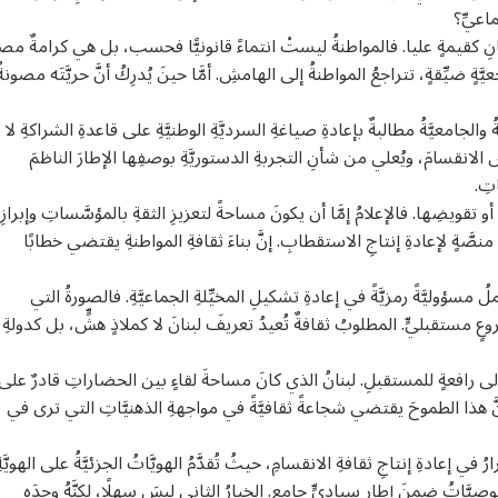
ماعيِّ؟
الإنسانِ كقيمةٍ عليا. فالمواطنةُ ليستْ انتماءً قانونيًّا فحسب، بل هي كرامةٌ مص
ٍ ضيِّقةٍ، تتراجعُ المواطنةُ إلى الهامشِ. أمَّا حينَ يُدرِكُ أنَّ حريَّتَه مصونةٌ
ّةُ والجامعيَّةُ مطالبةٌ بإعادةِ صياغةِ السرديَّةِ الوطنيَّةِ على قاعدةِ الشراكةِ لا
َ الانقسامَ، ويُعلي من شأنِ التجربةِ الدستوريَّةِ بوصفِها الإطارَ الناظمَ
تِ.
و تقويضِها. فالإعلامُ إمَّا أن يكونَ مساحةً لتعزيزِ الثقةِ بالمؤسَّساتِ وإبرازِ
لى منصَّةٍ لإعادةِ إنتاجِ الاستقطابِ. إنَّ بناءَ ثقافةِ المواطنةِ يقتضي خطابًا
سؤوليَّةً رمزيَّةً في إعادةِ تشكيلِ المخيِّلةِ الجماعيَّةِ. فالصورةُ التي
وعٍ مستقبليٍّ. المطلوبُ ثقافةٌ تُعيدُ تعريفَ لبنانَ لا كملاذٍ هشٍّ، بل كدولةِ
لى رافعةٍ للمستقبلِ. لبنانُ الذي كانَ مساحةَ لقاءٍ بين الحضاراتِ قادرٌ على
أنَّ هذا الطموحَ يقتضي شجاعةً ثقافيَّةً في مواجهةِ الذهنيَّاتِ التي ترى في
ُ في إعادةِ إنتاجِ ثقافةِ الانقسامِ، حيثُ تُقدَّمُ الهويَّاتُ الجزئيَّةُ على الهويَّةِ
وصيَّاتُ ضمنَ إطارٍ سياديٍّ جامعٍ. الخيارُ الثاني ليسَ سهلًا، لكنَّهُ وحدَه