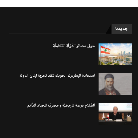
جديدنا
حولَ مصائِر الدَّوْلَةِ المُكْتَمِلَةِ
استعادة البطريرك الحويك لنقد تجربة لبنان الدولة
السَّلام فرصة تاريخيَّة وحصريَّة للحياد الدَّائم