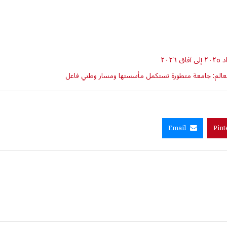
٢٠
ي العالم: جامعة متطورة تستكمل مأسستها ومسار وطني فاعل
Email
Pint