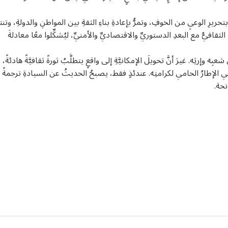
 بتحريرِ الوعيِ من الخوفِ، وتمرُّ بإعادةِ بناءِ الثقةِ بين المواطنِ والدولةِ، وت
لثقافيُّ مع البعدِ الدستوريِّ والاقتصاديِّ والأمنيِّ، ليُشكِّلوا معًا معادلةَ
عبِه وإرثِه. غيرَ أنَّ تحويلَ الإمكانيَّةِ إلى واقعٍ يتطلَّبُ ثورةً ثقافيَّةً هادئةً،
لةَ هي الإطارُ الحامي لكرامتِه. عندئذٍ فقط، يصبحُ الحديثُ عن السيادةِ ترجمةً
نحة.