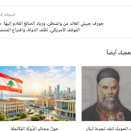
المقالة الت
جوزف جبيلي العائد من واشنطن، وزياد الصائغ القادم إليها: 
الموقف الأمريكي، تلقّف الدولة، واقتراع المنتش
عجبك أيضاً
 الحويك لنقد تجربة لبنان
حولَ مصائِر الدَّوْلَةِ المُكْتَمِلَةِ