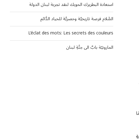
استعادة البطريرك الحويك لنقد تجربة لبنان الدولة
السَّلام فرصة تاريخيَّة وحصريَّة للحياد الدَّائم
L’éclat des mots: Les secrets des couleurs
المارونيّة بابٌ الى جنَّةِ لبنان
ا
ِ