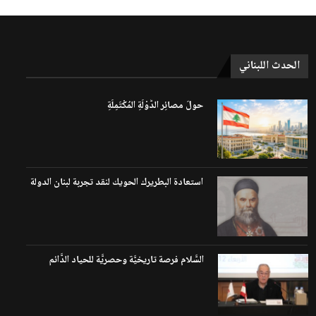
الحدث اللبناني
حولَ مصائِر الدَّوْلَةِ المُكْتَمِلَةِ
استعادة البطريرك الحويك لنقد تجربة لبنان الدولة
السَّلام فرصة تاريخيَّة وحصريَّة للحياد الدَّائم