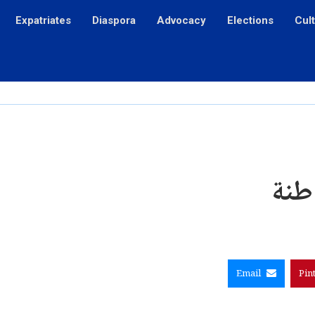
Expatriates
Diaspora
Advocacy
Elections
Cul
اطنة
Email
Pin