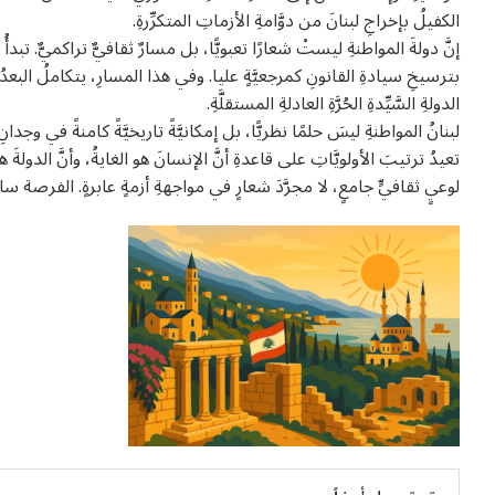
الكفيلُ بإخراجِ لبنانَ من دوَّامةِ الأزماتِ المتكرِّرةِ.
إنَّ دولةَ المواطنةِ ليستْ شعارًا تعبويًّا، بل مسارٌ ثقافيٌّ تراكميٌّ. تبدأُ
بترسيخِ سيادةِ القانونِ كمرجعيَّةٍ عليا. وفي هذا المسارِ، يتكاملُ البعدُ ا
الدولةِ السَّيِّدةِ الحُرَّةِ العادلةِ المستقلَّةِ.
لبنانُ المواطنةِ ليسَ حلمًا نظريًّا، بل إمكانيَّةً تاريخيَّةً كامنةً في وجدانِ ش
تعيدُ ترتيبَ الأولويَّاتِ على قاعدةِ أنَّ الإنسانَ هو الغايةُ، وأنَّ الدو
لوعيٍ ثقافيٍّ جامعٍ، لا مجرَّدَ شعارٍ في مواجهةِ أزمةٍ عابرةٍ. الفرصة سا