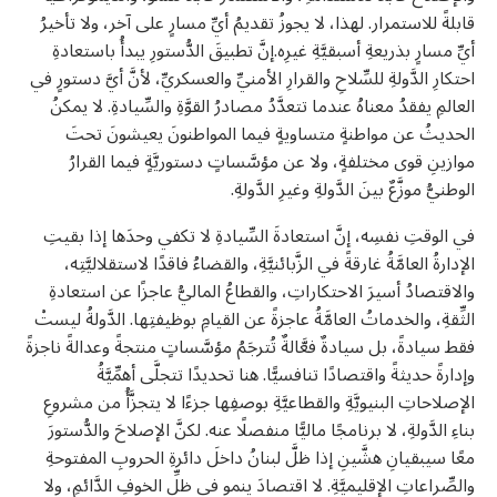
قابلةً للاستمرار. لهذا، لا يجوزُ تقديمُ أيِّ مسارٍ على آخر، ولا تأخيرُ
أيِّ مسارٍ بذريعةِ أسبقيَّةِ غيرِه.إنَّ تطبيقَ الدُّستورِ يبدأُ باستعادةِ
احتكارِ الدَّولةِ للسِّلاحِ والقرارِ الأمنيِّ والعسكريِّ، لأنَّ أيَّ دستورٍ في
العالمِ يفقدُ معناهُ عندما تتعدَّدُ مصادرُ القوَّةِ والسِّيادةِ. لا يمكنُ
الحديثُ عن مواطنةٍ متساويةٍ فيما المواطنونَ يعيشونَ تحتَ
موازينِ قوى مختلفةٍ، ولا عن مؤسَّساتٍ دستوريَّةٍ فيما القرارُ
الوطنيُّ موزَّعٌ بينَ الدَّولةِ وغيرِ الدَّولةِ.
في الوقتِ نفسِه، إنَّ استعادةَ السِّيادةِ لا تكفي وحدَها إذا بقيتِ
الإدارةُ العامَّةُ غارقةً في الزَّبائنيَّةِ، والقضاءُ فاقدًا لاستقلاليَّتِه،
والاقتصادُ أسيرَ الاحتكاراتِ، والقطاعُ الماليُّ عاجزًا عن استعادةِ
الثِّقةِ، والخدماتُ العامَّةُ عاجزةً عن القيامِ بوظيفتِها. الدَّولةُ ليستْ
فقط سيادةً، بل سيادةٌ فعَّالةٌ تُترجَمُ مؤسَّساتٍ منتجةً وعدالةً ناجزةً
وإدارةً حديثةً واقتصادًا تنافسيًّا. هنا تحديدًا تتجلَّى أهمِّيَّةُ
الإصلاحاتِ البنيويَّةِ والقطاعيَّةِ بوصفِها جزءًا لا يتجزَّأُ من مشروعِ
بناءِ الدَّولةِ، لا برنامجًا ماليًّا منفصلًا عنه. لكنَّ الإصلاحَ والدُّستورَ
معًا سيبقيانِ هشَّينِ إذا ظلَّ لبنانُ داخلَ دائرةِ الحروبِ المفتوحةِ
والصِّراعاتِ الإقليميَّةِ. لا اقتصادَ ينمو في ظلِّ الخوفِ الدَّائمِ، ولا