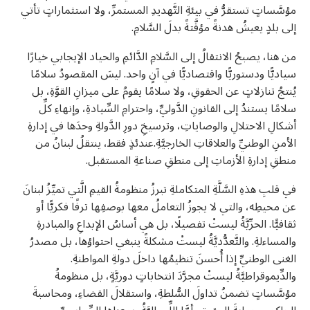
مؤسَّساتٍ تستقرُّ في بيئةِ التَّهديدِ المستمرِّ، ولا استثماراتٍ تأتي
إلى بلدٍ يعيشُ هدنةً مؤقَّتةً بدلَ السَّلامِ.
من هنا، يصبحُ الانتقالُ إلى السَّلامِ الدَّائمِ والحياد الإيجابي خيارًا
سياديًّا ودستوريًّا واقتصاديًّا في آنٍ واحد. ليسَ المقصودُ سلامًا
يُنتجُ تنازلاتٍ عن الحقوقِ، ولا سلامًا يقومُ على ميزانِ القوَّةِ، بل
سلامًا يستندُ إلى القانونِ الدَّوليِّ، واحترامِ السِّيادةِ، وإنهاءِ كلِّ
أشكالِ الاحتلالِ والوصاياتِ، وترسيخِ دورِ الدَّولةِ وحدَها في إدارةِ
الأمنِ الوطنيِّ والعلاقاتِ الخارجيَّةِ.عندئذٍ فقط، ينتقلُ لبنانُ من
منطقِ إدارةِ الأزماتِ إلى منطقِ صناعةِ المستقبل.
في قلبِ هذهِ السَّلَّةِ المتكاملةِ تبرزُ منظومةُ القيمِ الَّتي تميِّزُ لبنانَ
عن محيطِه، والتي لا يجوزُ التعاملُ معها بوصفِها ترفًا فكريًّا أو
ثقافيًّا. الحرِّيَّةُ ليستْ تفصيلًا، بل هي أساسُ الإبداعِ والمبادرةِ
والمساءلةِ. والتَّعدُّديَّةُ ليستْ مشكلةً ينبغي احتواؤها، بل مصدرُ
الغنى الوطنيِّ إذا أُحسنَ تنظيمُها داخلَ دولةِ المواطنةِ.
والدِّيموقراطيَّةُ ليستْ مجرَّدَ انتخاباتٍ دوريَّةٍ، بل منظومةُ
مؤسَّساتٍ تضمنُ تداولَ السُّلطةِ، واستقلالَ القضاءِ، ومحاسبةَ