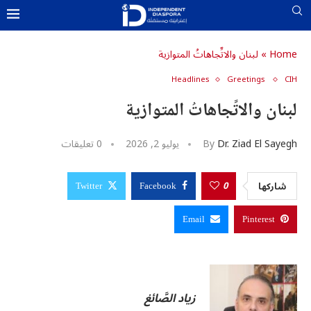
Home
»
لبنان والاتِّجاهاتُ المتوازية
Headlines
Greetings
CIH
u0643u06
u062
U0633U0627U062EU0646
لبنان والاتِّجاهاتُ المتوازية
u0627u0644u0645u062f
u0627u
u0648u0627u0644u0623u06
u0627u064
Dr. Ziad El Sayegh
By
يوليو 2, 2026
0 تعليقات
u0627u0644u0634
u062
U0645U064FU062DU062FU0651U062B
u0627u0644u0645u06
u0627u0644u0634u06
0
شاركها
Twitter
Facebook
u06
u06
Email
Pinterest
u06
u06
زياد الصَّائغ