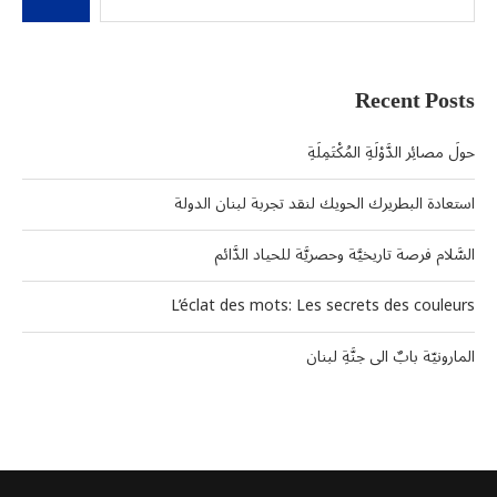
Recent Posts
حولَ مصائِر الدَّوْلَةِ المُكْتَمِلَةِ
استعادة البطريرك الحويك لنقد تجربة لبنان الدولة
السَّلام فرصة تاريخيَّة وحصريَّة للحياد الدَّائم
L’éclat des mots: Les secrets des couleurs
المارونيّة بابٌ الى جنَّةِ لبنان