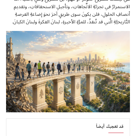
الاستمرارُ في تجزئةِ الاتِّجاهاتِ، وتأجيلِ الاستحقاقاتِ، وتقديمِ
أنصافِ الحلولِ، فلن يكونَ سوى طريقٍ آخرَ نحوَ إضاعةِ الفرصةِ
التَّاريخيَّةِ الَّتي قد تُنقذُ، للمرَّةِ الأخيرةِ، لبنانَ الفكرةَ ولبنانَ الكيانَ.
قد تعجبك أيضاً