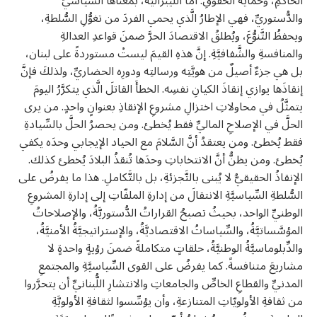
الحاكمِ، وحمايةَ الحقوقِ. أمَّا اللِّيبراليَّةُ، بمعناها السِّياسيِّ
والدُّستوريِّ، فهي الإطارُ الَّذي يحمي الفردَ من تغوُّلِ السُّلطةِ،
ويحفظُ التَّنوُّعَ، ويُطلقُ الاقتصادَ الحرَّ ضمنَ قواعدِ العدالةِ
والمنافسةِ والشَّفافيَّةِ. إنَّ هذهِ القيمَ ليستْ مستوردةً على لبنان،
بل هي جزءٌ أصيلٌ من هويَّتِه ورسالتِه ودورِه الحضاريِّ، ولذلكَ فإنَّ
إنقاذَها يوازي إنقاذَ الكيانِ نفسِه. الخطأَ القاتلَ الَّذي يتكرَّرُ اليومَ
يتمثَّلُ في محاولاتِ اختزالِ مشروعِ الإنقاذِ بعنوانٍ واحدٍ. من يرى
الحلَّ في الإصلاحِ الماليِّ فقط يُخطئ. ومن يحصرُ الحلَّ بالسِّيادةِ
فقط يُخطئ. ومن يعتقدُ أنَّ السَّلامَ مع الحياد الإيجابي وحدَه يكفي
يُخطئ. ومن يظنُّ أنَّ الانتخاباتِ وحدَها تُنقذُ البلادَ يُخطئ كذلك.
الإنقاذُ الحقيقيُّ لا يُبنى بالتَّجزئةِ، بل بالتَّكاملِ. هذا ما يفرضُ على
السُّلطةِ السِّياسيَّةِ الانتقالَ من إدارةِ الملفّاتِ إلى إدارةِ المشروعِ
الوطنيِّ الواحد، بحيثُ تصبحُ القراراتُ الدُّستوريَّةُ، والإصلاحاتُ
المؤسَّساتيَّةُ، والسِّياساتُ الاقتصاديَّةُ، والإستراتيجيَّةُ الأمنيَّةُ،
والدِّبلوماسيَّةُ الوطنيَّةُ، حلقاتٍ متكاملةً ضمنَ رؤيةٍ واحدةٍ لا
مشاريعَ متنافسةً. كما يفرضُ على القوى السِّياسيَّةِ والمجتمعِ
المدنيِّ والقطاعِ الخاصِّ والجامعاتِ والانتشارِ اللُّبنانيِّ أن يتحرَّروا
من ثقافةِ الأولويّاتِ المتنازعةِ، وأن يؤسِّسوا لثقافةِ الأولويَّةِ