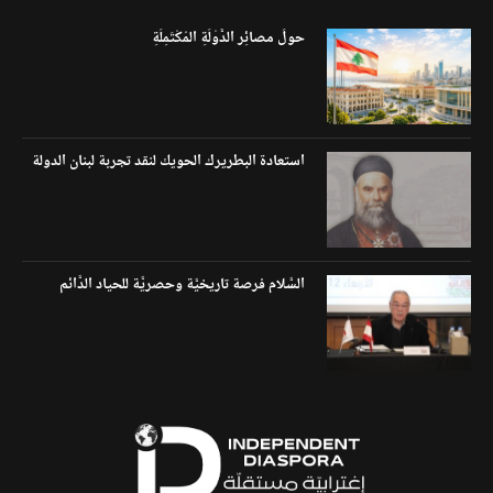
حولَ مصائِر الدَّوْلَةِ المُكْتَمِلَةِ
استعادة البطريرك الحويك لنقد تجربة لبنان الدولة
السَّلام فرصة تاريخيَّة وحصريَّة للحياد الدَّائم