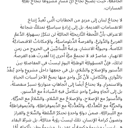
الجامعةِ، حيثُ يصبحُ نجاحُ أيِّ مسارٍ مشروطًا بنجاحِ بقيَّةِ
المساراتِ.
لا يحتاجُ لبنان إلى مزيدٍ من الخطاباتِ الَّتي تُعيدُ إنتاجَ
الانقساماتِ القديمةِ، بل إلى إرادةٍ سياسيَّةٍ تمتلكُ شجاعةَ
الاعترافِ بأنَّ اللَّحظةَ التَّاريخيَّةَ الحاليَّةَ لن تتكرَّرَ بسهولةٍ. الدَّعمُ
العربيُّ والدَّوليُّ، والفرصةُ الدِّبلوماسيَّةُ، والإمكاناتُ الاقتصاديَّةُ
الكامنةُ، وحيويَّةُ الانتشارِ، ورغبةُ اللُّبنانيِّينَ في الخروجِ من زمنِ
الانهيارِ، عناصرُ قد لا تجتمعُ مرَّةً أخرى إذا أُهدرتْ هذهِ الفرصةُ.
لذلكَ، فإنَّ المسؤوليَّةَ الوطنيَّةَ اليومَ ليستْ في المفاضلةِ بينَ
الدُّستورِ والإصلاحِ والسَّلامِ، بل في جمعِها داخلَ مشروعٍ واحدٍ يُنفَّذُ
بالتَّوازيِ والتَّكاملِ، لأنَّ كلَّ واحدٍ منها يمنحُ الآخرَ أسبابَ الحياةِ
والاستمرارِ. ولا يحتاجُ أيضًا إلى اتِّجاهاتٍ متوازيةٍ تسيرُ منفصلةً،
بل إلى اتِّجاهٍ وطنيٍّ واحدٍ تتكاملُ فيهِ السِّيادةُ مع الدُّستورِ،
والدُّستورُ مع الإصلاحِ، والإصلاحُ مع السَّلامِ، والسَّلامُ مع الحرِّيَّةِ،
والحرِّيَّةُ مع التَّعدُّديَّةِ، والتَّعدُّديَّةُ مع الدِّيموقراطيَّةِ، والدِّيموقراطيَّةُ
مع اللِّيبراليَّةِ، ضمنَ دولةٍ واحدةٍ تحتكرُ السُّلطةَ والسِّلاحَ والقرارَ
وتصونُ كرامةَ الإنسانِ. تلكَ ليستْ رؤيةً مثاليَّةً، بل شرطُ البقاء.
هي ليستْ مشروعَ حكومةٍ أو عهدٍ، بل مشروعُ وطنٍ بأكملِه. أمَّا