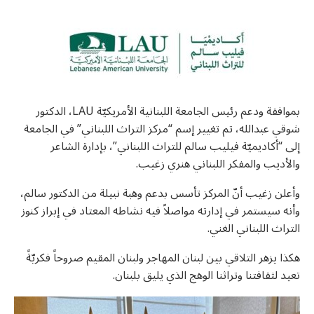
u0623u062eu0628
u0627u0644u062
u0627u0644u0645u0634u06
u0648u0627u0
u0627u0644u0645u0648u06
U0633U0627U062EU0646
u0627u0644u062du06
u062
u
U0633U0627U062EU0646
u062
u06
u06
بموافقة ودعم رئيس الجامعة اللبنانية الأمريكيّة LAU، الدكتور
u06
شوقي عبدالله، تم تغيير إسم “مركز التراث اللبناني” في الجامعة
إلى “أكاديميّة فيليب سالم للتراث اللبناني”، بإدارة الشاعر
والأديب والمفكر اللبناني هنري زغيب.
وأعلن زغيب أنّ المركز تأسس بدعم وهبة نبيلة من الدكتور سالم،
U0627
وأنه سيستمر في إدارته مواصلاً فيه نشاطه المعتاد في إبراز كنوز
التراث اللبناني الغني.
هكذا يزهر التلاقي بين لبنان المهاجر ولبنان المقيم صروحاً فكريّةً
تعيد لثقافتنا وتراثنا الوهج الذي يليق بلبنان.