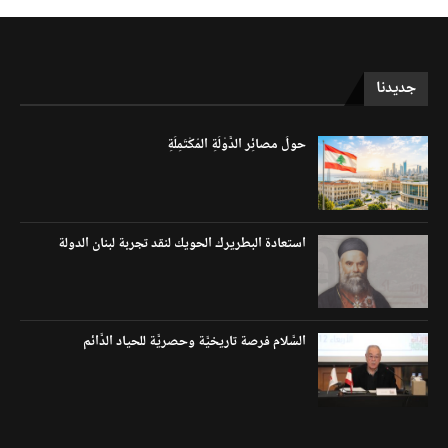
جديدنا
حولَ مصائِر الدَّوْلَةِ المُكْتَمِلَةِ
استعادة البطريرك الحويك لنقد تجربة لبنان الدولة
السَّلام فرصة تاريخيَّة وحصريَّة للحياد الدَّائم