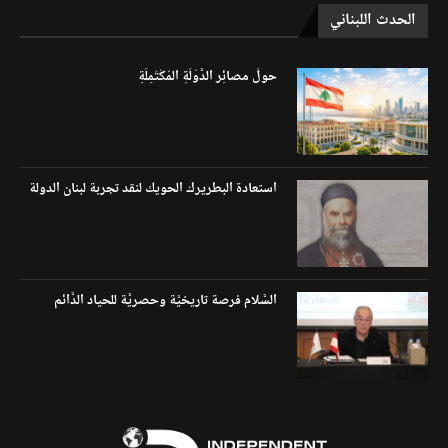
الحدث اللبناني
حولَ مصائِر الدَّوْلَةِ المُكْتَمِلَةِ
استعادة البطريرك الحويك لنقد تجربة لبنان الدولة
السَّلام فرصة تاريخيَّة وحصريَّة للحياد الدَّائم