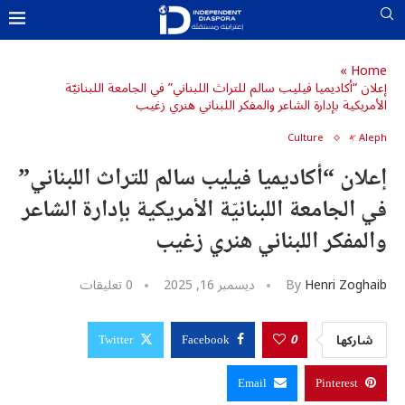
»
Home
إعلان “أكاديميا فيليب سالم للتراث اللبناني” في الجامعة اللبنانيّة
الأمريكية بإدارة الشاعر والمفكر اللبناني هنري زغيب
u0643u06
u062
U0633U0627U062EU0646
Aleph 𐤀
Culture
u0627u0644u0645u062f
u0627u
إعلان “أكاديميا فيليب سالم للتراث اللبناني”
u0648u0627u0644u0623u06
u0627u064
u062
u0627u0644u0634
في الجامعة اللبنانيّة الأمريكية بإدارة الشاعر
U0645U064FU062DU062FU0651U062B
u0627u0644u0645u06
u0627u0644u0634u06
والمفكر اللبناني هنري زغيب
u06
u06
Henri Zoghaib
By
ديسمبر 16, 2025
0 تعليقات
u06
u06
0
شاركها
Twitter
Facebook
Email
Pinterest