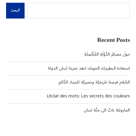
البحث
Recent Posts
حولَ مصائِر الدَّوْلَةِ المُكْتَمِلَةِ
استعادة البطريرك الحويك لنقد تجربة لبنان الدولة
السَّلام فرصة تاريخيَّة وحصريَّة للحياد الدَّائم
L’éclat des mots: Les secrets des couleurs
المارونيّة بابٌ الى جنَّةِ لبنان