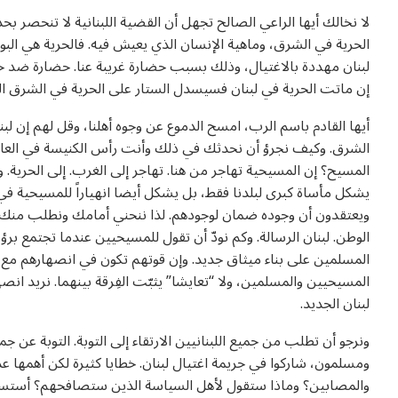
لا نخالك أيها الراعي الصالح تجهل أن القضية اللبنانية لا تنحصر بح
الحرية في الشرق، وماهية الإنسان الذي يعيش فيه. فالحرية هي البوا
لبنان مهددة بالاغتيال، وذلك بسبب حضارة غريبة عنا. حضارة ضد حضار
إن ماتت الحرية في لبنان فسيسدل الستار على الحرية في الشرق الع
‏أيها القادم باسم الرب، امسح الدموع عن وجوه أهلنا، وقل لهم إن ل
الشرق. وكيف نجرؤ أن نحدثك في ذلك وأنت رأس الكنيسة في العا
المسيح؟ إن المسيحية تهاجر من هنا. تهاجر إلى الغرب. إلى الحرية. وأرج
يشكل مأساة كبرى لبلدنا فقط، بل يشكل أيضا انهياراً للمسيحية في
ويعتقدون أن وجوده ضمان لوجودهم. لذا ننحني أمامك ونطلب منك إح
الوطن. لبنان الرسالة. وكم نودّ أن تقول للمسيحيين عندما تجتمع برؤس
المسلمين على بناء ميثاق جديد. وإن قوتهم تكون في انصهارهم مع الم
المسيحيين والمسلمين، ولا “تعايشا” يثبّت الفِرقة بينهما. نريد ان
لبنان الجديد.
ونرجو أن تطلب من جميع اللبنانيين الارتقاء إلى التوبة. التوبة عن ج
ومسلمون، شاركوا في جريمة اغتيال لبنان. خطايا كثيرة لكن أهمها عدم
والمصابين؟ وماذا ستقول لأهل السياسة الذين ستصافحهم؟ أستسأل عن 