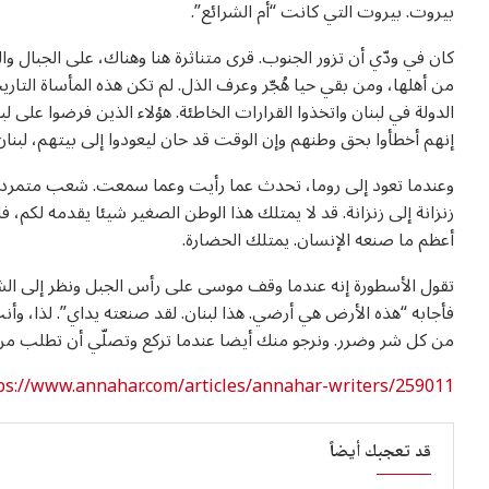
بيروت. بيروت التي كانت “أم الشرائع”.
كان في ودّي أن تزور الجنوب. قرى متناثرة هنا وهناك، على الجبال 
من أهلها، ومن بقي حيا هُجّر وعرف الذل. لم تكن هذه المأساة التا
الدولة في لبنان واتخذوا القرارات الخاطئة. هؤلاء الذين فرضوا على ل
إنهم أخطأوا بحق وطنهم وإن الوقت قد حان ليعودوا إلى بيتهم، لبنان
وعندما تعود إلى روما، تحدث عما رأيت وعما سمعت. شعب متمرد 
زنزانة إلى زنزانة. قد لا يمتلك هذا الوطن الصغير شيئا يقدمه لكم، 
أعظم ما صنعه الإنسان. يمتلك الحضارة.
تقول الأسطورة إنه عندما وقف موسى على رأس الجبل ونظر إلى الشم
فأجابه “هذه الأرض هي أرضي. هذا لبنان. لقد صنعته يداي”. لذا، 
من كل شر وضرر. ونرجو منك أيضا عندما تركع وتصلّي أن تطلب من أبي
https://www.annahar.com/articles/annahar-writers/259011/مبارك-التي-باسم-
قد تعجبك أيضاً