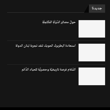
جديدنا
حولَ مصائِر الدَّوْلَةِ المُكْتَمِلَةِ
استعادة البطريرك الحويك لنقد تجربة لبنان الدولة
السَّلام فرصة تاريخيَّة وحصريَّة للحياد الدَّائم