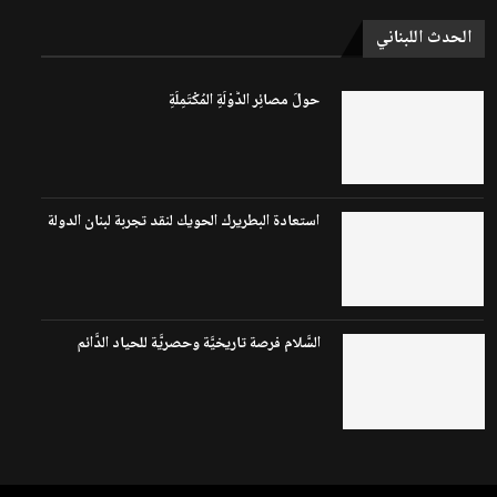
الحدث اللبناني
حولَ مصائِر الدَّوْلَةِ المُكْتَمِلَةِ
استعادة البطريرك الحويك لنقد تجربة لبنان الدولة
السَّلام فرصة تاريخيَّة وحصريَّة للحياد الدَّائم