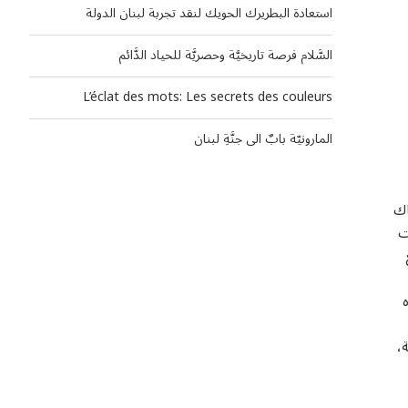
استعادة البطريرك الحويك لنقد تجربة لبنان الدولة
السَّلام فرصة تاريخيَّة وحصريَّة للحياد الدَّائم
L’éclat des mots: Les secrets des couleurs
المارونيّة بابٌ الى جنَّةِ لبنان
اك
ت
،