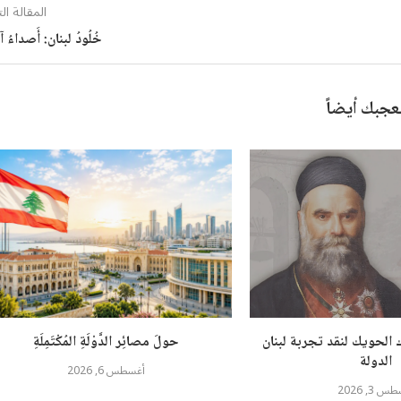
المقالة الت
خُلُودُ لبنان: أَصداءُ آ
عجبك أيضاً
 الحويك لنقد تجربة لبنان
حولَ مصائِر الدَّوْلَةِ المُكْتَمِلَةِ
الدولة
أغسطس 6, 2026
 3, 2026