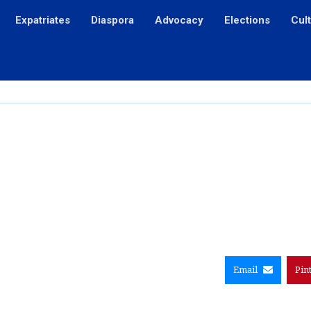
Expatriates
Diaspora
Advocacy
Elections
Cul
Email
Pin