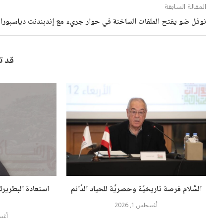
المقالة السابقة
نوفل ضو يفتح الملفات الساخنة في حوار جريء مع إندبندنت دياسبورا
قد ت
السَّلام فرصة تاريخيَّة وحصريَّة للحياد الدَّائم
استعادة البطريرك
أغسطس 1, 2026
أغسطس