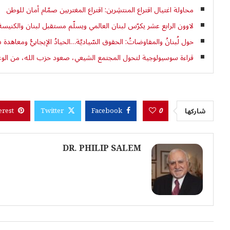
محاولة اغتيال اقتراع المنتشِرين: اقتراع المغتربين صمّام أمان للوطن
لاوون الرابع عشر يكرّس لبنان العالمي ويسلّم مستقبل لبنان والكنيس
حول لُبنانُ والمفاوضاتُ: الحقوق السّياديّة…الحيادُ الإيجابيُّ ومعاهدة د
قراءة سوسيولوجية لتحول المجتمع الشيعي، صعود حزب الله، من الوعي 
0
شاركها
erest
Twitter
Facebook
DR. PHILIP SALEM