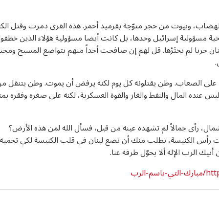
والهضاب، وبيوت من حجر متوّجة بقرميد أحمر. هذه القرى دمرت وقتل الكث
ريخية مسؤولية إسرائيل وحدها، بل كانت أيضا مسؤولية هؤلاء الذين خطفوا
بنان حربا لم يختَرْها. قل لهم إن صافحت أحداً منهم بتواضع المسيح ومحبت
.
على الصعاب. وطن يقتلونه كل يوم لكنه يرفض أن يموت. وطن يتنقل م
فليس عنده المال والنفط والغاز والقوة العسكرية، لكنه على صغره وفقره يم
ال، رأى جمالاً لم تشهده عينه من قبل، فسأل الله لمن هذه الأرض؟
وأنت رأس الكنيسة، نطلب منك أن تضع لبنان في قلب الكنيسة لكي تحميه
ك الرب الإله ألا يحوّل طرفه عنا.
الرب