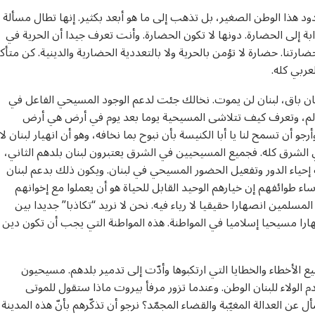
دود هذا الوطن الصغير، بل تذهب إلى ما هو أبعد بكثير. إنها تطال مسألة
بة إلى الحضارة. دونها لا تكون الحضارة. وأنت تعرف جيدا أن الحرية في
تنا. حضارة لا تؤمن بالحرية ولا بالتعددية الحضارية والدينية. كن متأكد
ربي كله.
بنان باق، لبنان لن يموت. نخالك جئت لدعم الوجود المسيحي الفاعل في
لم، وتعرف كيف تتلاشى المسيحية يوما بعد يوم في أرض هي أرض
و أن تسمح لنا يا أبا الكنيسة بأن نبوح بما نخافه، وهو أن انهيار لبنان لا
 الشرق كله. فجميع المسيحيين في الشرق يعتبرون لبنان بلدهم الثاني،
ياء الدور وتفعيل الحضور المسيحي في لبنان. ويكون ذلك بدعم لبنان
اء طوائفهم إن خيارهم الوحيد القابل للحياة هو أن يعملوا مع إخوانهم
سلمين انصهارا حقيقيا لا رياء فيه. نحن لا نريد “تكاذبا” جديدا بين
صهارا مسيحيا إسلاميا في المواطنة. هذه المواطنة التي يجب أن تكون دين
ميع الأخطاء والخطايا التي ارتكبوها وأدّت إلى تدمير بلدهم. مسيحيون
 الولاء للبنان الوطن. وعندما تزور مرفأ بيروت ماذا ستقول للموتى
العدالة المغيّبة والقضاء المجمّد؟ نرجو أن تذكّرهم بأنّ هذه المدينة