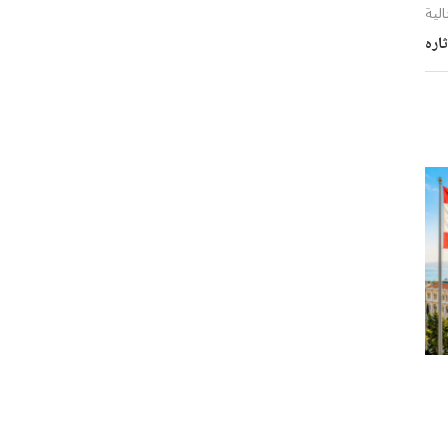
الية
ثاره