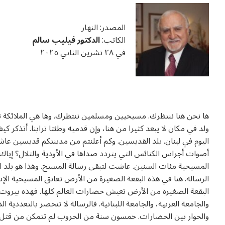
u0627u0644u062
u0623
u0627u0644u0
u0648u0627u0
المصدر: النهار
u0627u0644u0
U0633U0627U062EU0646
u0627u0
u062
الكاتب:
الدكتور
فيليب
سالم
في ٢٨ تشرين الثاني ٢٠٢٥
u
U0633U0627U062EU0646
u062
souve
ها نحن هنا ننتظرك. مسيحيين ومسلمين ننتظرك. وها هي الملائكة ت
c
ولد في مكان لا يبعد كثيرا من هنا، وإن قدميه وطئتا ترابنا. أتذكر ك
اليوم في لبنان. بلد القديسين. وكم أعلنتم من مدينتكم قديسين عاش
أصوات أجراس الكنائس التي يتردد صداها في الأودية والتلال؟ إياك
المسيحية مئات السنين. عاشت لتبقى رسالة المسيح. وهذا هو بلد ا
الرسالة. هنا في هذه البقعة الصغيرة من الأرض تعانق المسيحية ال
البقعة الصغيرة من الأرض تعيش حضارات العالم كلها. فهذه بيرو
والجامعة العربية، والجامعة اللبنانية. فالرسالة لا تنحصر بالتعددية ا
والحوار بين الحضارات. خمسون سنة من الحروب لم تتمكن من قتل ا