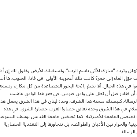
هلل وتردد “مبارك الآتي باسم الرب”. وتستقبلك الأرض وتقول لك إن أب
يف حوّل الماء إلى خمر؟ كانت تلك أعجوبته الأولى، في قانا، الجنوب. ها أن
وا في هذه الجبال. ألا تشمّ رائحة البخور المتصاعدة من كل مكان، وتسمع
 أن تغادر قبل أن تطل على وادي قنوبين. في قعر هذا الوادي عاشت
لرسالة. كنيستك منحته هذا الشرف. وحده لبنان في هذا الشرق يحمل هذه
إسلام. في هذا الشرق وحده تعانق حضارة الغرب حضارة الشرق. في هذه
ت تحتضن الجامعة الأميركية، كما تحتضن جامعة القديس يوسف اليسوعية
لدينية والحوار بين الأديان والطوائف، بل تتجاوزها إلى التعددية الحضارية
لرسالة.