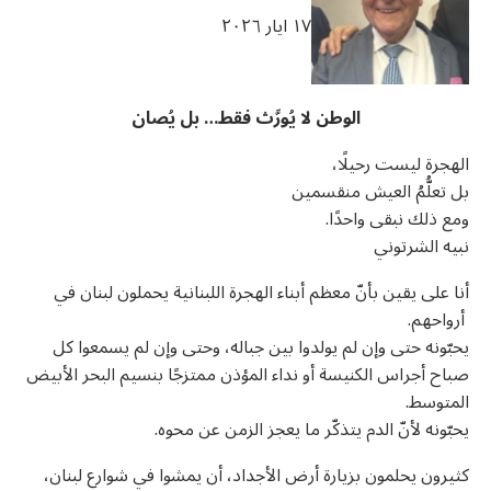
u0623u062eu0628
u0627u0644u062
١٧ ايار ٢٠٢٦
u0627u0644u0645u0634u06
u0648u0627u0
u0627u0644u0645u0648u06
U0633U0627U062EU0646
u0627u0644u062du06
u062
الوطن لا يُورَّث فقط… بل يُصان
u
U0633U0627U062EU0646
u062
u06
الهجرة ليست رحيلًا،
u06
u06
بل تعلُّمُ العيش منقسمين
ومع ذلك نبقى واحدًا.
نبيه الشرتوني
أنا على يقين بأنّ معظم أبناء الهجرة اللبنانية يحملون لبنان في
أرواحهم.
U0627
يحبّونه حتى وإن لم يولدوا بين جباله، وحتى وإن لم يسمعوا كل
صباح أجراس الكنيسة أو نداء المؤذن ممتزجًا بنسيم البحر الأبيض
المتوسط.
يحبّونه لأنّ الدم يتذكّر ما يعجز الزمن عن محوه.
كثيرون يحلمون بزيارة أرض الأجداد، أن يمشوا في شوارع لبنان،