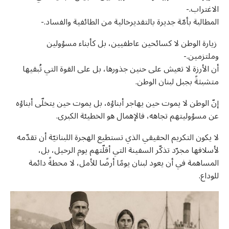
الاغتراب.-
المطالبة بأمّة جديرة بالتقديرخالية من الطائفية والفساد.-
زيارة الوطن لا كسائحين عاطفيين، بل كأبناء مسؤولين
وملتزمين.-
أن الأرزة لا تعيش على حنين جذورها، بل على القوة التي تُبقيها
متشبثةً بجبل لبنان الوطن.
إنّ الوطن لا يموت حين يهاجر أبناؤه، بل يموت حين يتخلّى أبناؤه
عن مسؤوليتهم تجاهه، فالإهمال هو الخطيئة الكبرى.
لا يكون التكريم الحقيقي الذي تستطيع الهجرة اللبنانيّة أن تقدّمه
لأسلافها مجرّد تذكّر السفينة التي أقلّتهم يوم الرحيل، بل،
المساهمة في أن يعود لبنان يومًا أرضًا للأمل، لا محطةً دائمة
للوداع.