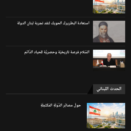
استعادة البطريرك الحويك لنقد تجربة لبنان الدولة
السَّلام فرصة تاريخيَّة وحصريَّة للحياد الدَّائم
الحدث اللبناني
حولَ مصائِر الدَّوْلَةِ المُكْتَمِلَةِ