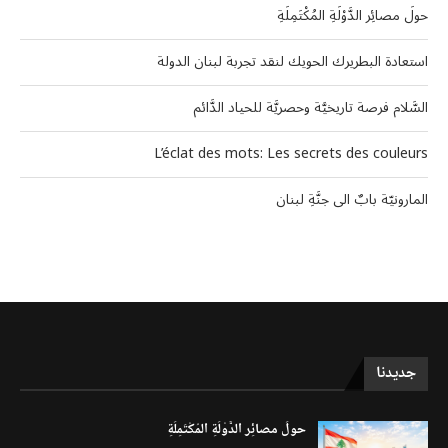
حولَ مصائِر الدَّوْلَةِ المُكْتَمِلَةِ
استعادة البطريرك الحويك لنقد تجربة لبنان الدولة
السَّلام فرصة تاريخيَّة وحصريَّة للحياد الدَّائم
L’éclat des mots: Les secrets des couleurs
المارونيّة بابٌ الى جنَّةِ لبنان
جديدنا
حولَ مصائِر الدَّوْلَةِ المُكْتَمِلَةِ