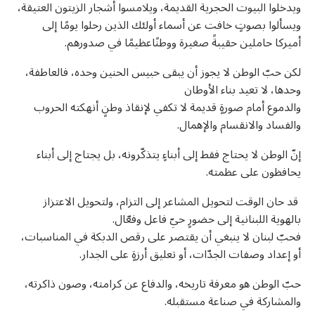
ويدخلوا البيوت الحجرية القديمة، ويلامسوا أشجار الزيتون العتيقة،
ويسألوا بصوتٍ خافت عن أسماء أولئك الذين رحلوا يومًا إلى
أميركا حاملين حقيبةً صغيرة ووطنًاعظيمًا في صدورهم.
لكن حبّ الوطن لا يجوز أن يبقى حبيس الحنين وحده، فالعاطفة،
وحدها، لا تعيد بناء الأوطان
والدموع أمام صورةٍ قديمة لا تكفي لإنقاذ وطنٍ أنهكته الحروب
والفساد والانقسام والإهمال.
إنّ الوطن لا يحتاج فقط إلى أبناءٍ يتذكّرونه، بل يجتاج إلى أبناء
يحافظون على عظمته.
قد حان الوقت لتحويل المشاعر إلى التزام، ولتحويل الاعتزاز
بالهوية اللبنانية إلى حضورٍ حيّ فاعل وفعّال.
U
فحبّ لبنان لا ينبغي أن يقتصر على رقص الدبكة في المناسبات،
U
أو إعداد وصفات الجدّات، أو تعليق أرزةٍ على الجدار.
حبّ الوطن هو معرفة تاريخه، والدفاع عن كرامته، وصون ذاكرته،
والمشاركة في صناعة مستقبله.