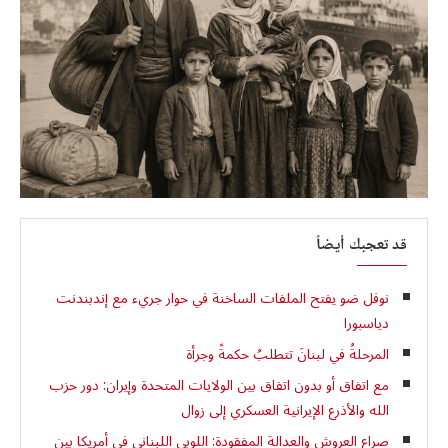
قد تعجبك أيضاً
نوفل ضو يفتح الملفات الساخنة في حوار جريء مع إندبندنت
دياسبورا
المرحلةُ في لبنانَ تتطلبُ حكمةً وجرأة
مع اتفاق أو بدون اتفاق بين الولايات المتحدة وإيران: دور حزب
الله والأذرع الإيرانية العسكري إلى زوال
صراع العروش والعدالة المفقودة: اللوبي اللبناني في أمريكا بين