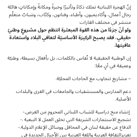
إنّ الهجرة اللبنانية تملك ذكاءً وتأثيرًا وخبرةً ومكانةً وإمكاناتٍ هائلة
رجال أعمال، وأكاديميون، وأطباء، وفنانون، وكتّاب، وشبابٌ متعلّم
منتشر في مختلف القارات
ولو أنّ جزءًا من هذه القوة المبعثرة انتظم حول مشروعٍ وطنيّ
حقيقي،
فقد يصبح الركيزة الأساسيّة لتعافي البلاد
واستعادة
عافيتها.
إن الوطنية الحقيقية لا تُقاس بالكلمات، بل بأفعال بسيطة، وطنيّة
وعميقة في آنٍ معًا:
– مشاريع تتجاوب مع الحاجات المحليّة.
دعم المدارس والمستشفيات والجامعات في القرى والبلدات
الأصلية.
إنشاء منح دراسية للشباب اللبناني المحروم من الفرص.-
تشجيع الاستثمارات الشريفة التي تخلق العمل لا التبعية .-
الدفاع عن حقيقة لبنان في المحافل ووسائل الإعلام الدولية.-
تعزيزالثقافة العربية واللغة العربية بين الأجيال الجديدة في