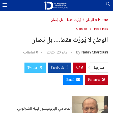
Home
»
الوطن لا يُورَّث فقط… بل يُصان
Opinion
Headlines
u0643u06
u062
U0633U0627U062EU0646
الوطن لا يُورَّث فقط… بل يُصان
u0627u0644u0645u062f
u0627u
u0648u0627u0644u0623u06
u0627u064
Nabih Chartouni
By
مايو 20, 2026
0 تعليقات
u0627u0644u0634
u062
U0645U064FU062DU062FU0651U062B
u0627u0644u0645u06
u0627u0644u0634u06
0
شاركها
Twitter
Facebook
u06
u06
Email
Pinterest
u06
u06
المحامي البروفيسور نبيه الشرتوني