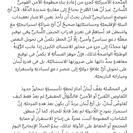
المتّحدةِ الأميركيّةِ كجزءٍ من إعادةِ بناءِ منظومةِ الأمنِ القوميِّ
اللُّبنانيِّ. غيرَ أنّ هذا الطّرحَ يحتاجُ إلى مقاربةٍ شديدةِ الدِّقّةِ، لأنَّ أيَّ
تموضعٍ استراتيجيٍّ للبنانَ يجبُ أن يأخذَ بعينِ الاعتبارِ تعقيداتِ
البيئةِ الإقليميّةِ وحساسيّاتِها.صحيحٌ أنّ أيَّ شراكةٍ استراتيجيّةٍ معَ
واشنطنَ قد تُساهمُ في تعزيزِ قدراتِ الجيشِ اللُّبنانيِّ وفي توفيرِ
مظلّةِ دعمٍ سياسيٍّ وأمنيٍّ، إلّا أنّ الخطرَ يكمنُ في تحويل البعض
لها مجدّدًا إلى جزءٍ من محاورِ الاشتباكِ الكبرى إذا غابتِ الرُّؤيةُ
الوطنيّةُ الواضحةُ.لذلكَ، فإنَّ جوهرَ المسألةِ لا يكمنُ في توقيعِ
معاهدةٍ بحدِّ ذاتِها على ضرورتها الاستثنائيّة، بل في قدرةِ لُبنانَ
على تحويلِ أيِّ علاقةٍ دوليّةٍ إلى عنصرِ دعمٍ لسيادتِهِ واستقرارِهِ
وخياراته التاريخيّة.
في المحصّلة يقفُ لُبنانُ أمامَ لحظةٍ تأسيسيّةٍ تتجاوزُ حدودَ
التّفاوضِ التّقنيِّ أو الأمنيِّ. فالسُّؤالُ الحقيقيُّ لم يعدْ فقط كيفَ
يُفاوضُ لُبنانُ، بل أيُّ لُبنانَ يريدُ أن يكونَ بعدَ هذهِ المرحلةِ. إنَّ
استمرارَ نموذجِ اللّادولةِ لم يعدْ قابلًا للحياةِ، كما أنّ منطقَ
السّاحاتِ المفتوحةِ أثبتَ عجزَهُ عن إنتاجِ الاستقرارِ أو حمايةِ
المجتمعِ أو الحفاظِ على الدَّولةِ. لذلكَ، يبدوُ الحيادُ الإيجابيُّ اليومَ