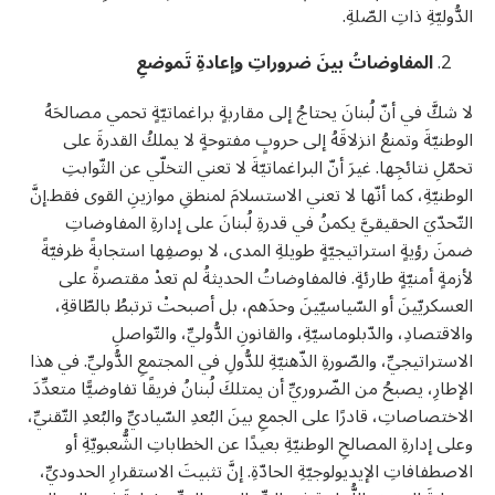
الدُّوليّةِ ذاتِ الصّلةِ.
المفاوضاتُ بينَ ضروراتِ وإعادةِ تَموضعِ
لا شكَّ في أنّ لُبنانَ يحتاجُ إلى مقاربةٍ براغماتيّةٍ تحمي مصالحَهُ
الوطنيّةَ وتمنعُ انزلاقَهُ إلى حروبٍ مفتوحةٍ لا يملكُ القدرةَ على
تحمّلِ نتائجِها. غيرَ أنّ البراغماتيّةَ لا تعني التخلّي عن الثّوابتِ
الوطنيّةِ، كما أنّها لا تعني الاستسلامَ لمنطقِ موازينِ القوى فقط.إنَّ
التّحدّيَ الحقيقيَّ يكمنُ في قدرةِ لُبنانَ على إدارةِ المفاوضاتِ
ضمنَ رؤيةٍ استراتيجيّةٍ طويلةِ المدى، لا بوصفِها استجابةً ظرفيّةً
لأزمةٍ أمنيّةٍ طارئةٍ. فالمفاوضاتُ الحديثةُ لم تعدْ مقتصرةً على
العسكريّينَ أو السّياسيّينَ وحدَهم، بل أصبحتْ ترتبطُ بالطّاقةِ،
والاقتصادِ، والدّبلوماسيّةِ، والقانونِ الدُّوليِّ، والتّواصلِ
الاستراتيجيِّ، والصّورةِ الذّهنيّةِ للدُّولِ في المجتمعِ الدُّوليِّ. في هذا
الإطارِ، يصبحُ من الضّروريِّ أن يمتلكَ لُبنانُ فريقًا تفاوضيًّا متعدِّدَ
الاختصاصاتِ، قادرًا على الجمعِ بينَ البُعدِ السّياديِّ والبُعدِ التّقنيِّ،
وعلى إدارةِ المصالحِ الوطنيّةِ بعيدًا عن الخطاباتِ الشُّعبويّةِ أو
الاصطفافاتِ الإيديولوجيّةِ الحادّةِ. إنَّ تثبيتَ الاستقرارِ الحدوديِّ،