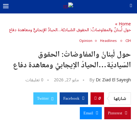
»
Home
حول لُبنانُ والمفاوضاتُ: الحقوق السّياديّة…الحيادُ الإيجابيُّ ومعاهدة دفاع
u0643u06
u062
Opinion
Headlines
CIH
U0633U0627U062EU0646
حول لُبنانُ والمفاوضاتُ: الحقوق
u0627u0644u0645u062f
u0627u
u0648u0627u0644u0623u06
u0627u064
السّياديّة…الحيادُ الإيجابيُّ ومعاهدة دفاع
u0627u0644u0634
u062
U0645U064FU062DU062FU0651U062B
u0627u0644u0645u06
u0627u0644u0634u06
Dr. Ziad El Sayegh
By
مايو 27, 2026
0 تعليقات
u06
u06
0
شاركها
Twitter
Facebook
u06
u06
Email
Pinterest