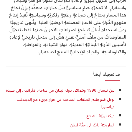
أقربَ إلى ضرورةٍ بنيويّةٍ لإعادةِ بناءِ لُبنانَ كدولةِ مواطنةٍ وسيادةٍ
واستقرارٍ، لا كمجرّدِ خيارٍ سياسيٍّ بينَ خياراتٍ متعدِّدةٍ.وإنَّ نجاحَ
هذا المسارِ يحتاجُ إلى شجاعةٍ وطنيّةٍ وفكريّةٍ وسياسيّةٍ تُعيدُ إنتاجَ
مفهومِ الدَّولةِ على قاعدةِ المصلحةِ الوطنيّةِ العليا، وتُنهي تدريجيًّا
زمنَ استخدامِ لُبنانَ كساحةٍ لصراعاتِ الآخرينَ.حينَها فقط، تتحوّلُ
المفاوضاتُ من ملفٍّ أمنيٍّ-تقنيّ هشٍّ إلى مدخلٍ تاريخيٍّ لإعادةِ
تأسيسِ الدَّولةِ اللُّبنانيّةِ الحديثةِ، دولةِ السّيادةِ، والمواطنةِ،
والدّبلوماسيّةِ، والحيادِ الإيجابيِّ المنتجِ للاستقرارِ.
قد تعجبك أيضاً
ﺑﯿﻦ ﻧﯿﺴﺎن 1996 و2026، دوﻟﺔ ﻟﺒﻨﺎن ﻣﻦ ﺳﺎﺣﺔ، ﻓﻤُﺮاﻗِﺒﺔ، إﻟﻰ ﺳﯿﺪة ﻋﻠﻰ اراﺿﯿﮭﺎ
نوفل ضو يفتح الملفات الساخنة في حوار جريء مع إندبندنت
دياسبورا
ديكتاتوريّة السّلاح
المارونيّة بابٌ الى جنَّةِ لبنان