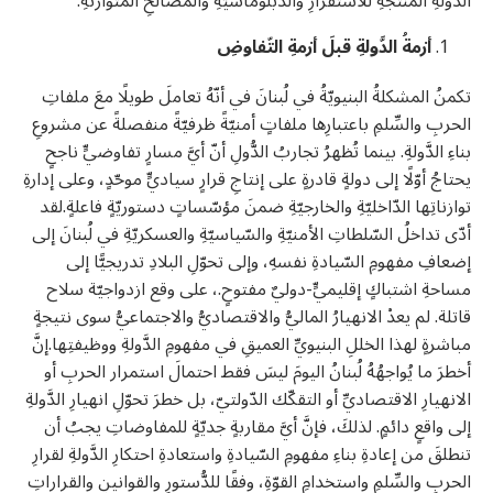
الدَّولةِ المنتجةِ للاستقرارِ والدّبلوماسيّةِ والمصالحِ المتوازنةِ.
أزمةُ الدَّولةِ قبلَ أزمةِ التّفاوضِ
تكمنُ المشكلةُ البنيويّةُ في لُبنانَ في أنّهُ تعاملَ طويلًا معَ ملفاتِ
الحربِ والسِّلمِ باعتبارِها ملفاتٍ أمنيّةً ظرفيّةً منفصلةً عن مشروعِ
بناءِ الدَّولةِ. بينما تُظهرُ تجاربُ الدُّولِ أنّ أيَّ مسارٍ تفاوضيٍّ ناجحٍ
يحتاجُ أوّلًا إلى دولةٍ قادرةٍ على إنتاجِ قرارٍ سياديٍّ موحّدٍ، وعلى إدارةِ
توازناتِها الدّاخليّةِ والخارجيّةِ ضمنَ مؤسّساتٍ دستوريّةٍ فاعلةٍ.لقد
أدّى تداخلُ السّلطاتِ الأمنيّةِ والسّياسيّةِ والعسكريّةِ في لُبنانَ إلى
إضعافِ مفهومِ السّيادةِ نفسهِ، وإلى تحوّلِ البلادِ تدريجيًّا إلى
مساحةِ اشتباكٍ إقليميٍّ-دوليٌ مفتوحٍ.، على وقع ازدواجيّة سلاح
قاتلة. لم يعدْ الانهيارُ الماليُّ والاقتصاديُّ والاجتماعيُّ سوى نتيجةٍ
مباشرةٍ لهذا الخللِ البنيويِّ العميقِ في مفهومِ الدَّولةِ ووظيفتِها.إنَّ
أخطرَ ما يُواجهُهُ لُبنانُ اليومَ ليسَ فقط احتمالَ استمرار الحربِ أو
الانهيارِ الاقتصاديِّ أو التقكّك الدّولتيّ، بل خطرَ تحوّلِ انهيارِ الدَّولةِ
إلى واقعٍ دائمٍ. لذلكَ، فإنَّ أيَّ مقاربةٍ جديّةٍ للمفاوضاتِ يجبُ أن
تنطلقَ من إعادةِ بناءِ مفهومِ السّيادةِ واستعادةِ احتكارِ الدَّولةِ لقرارِ
الحربِ والسِّلمِ واستخدامِ القوّةِ، وفقًا للدُّستورِ والقوانينِ والقراراتِ