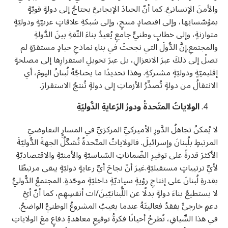
والأمنَ الإنسانيَّ. كما أنّ الحيادَ الإيجابيَّ يحتاجُ إلى دولةٍ قويّةٍ
بمؤسّساتِها، وإلى اقتصادٍ منتجٍ، وإلى شبكةِ علاقاتٍ عربيّةٍ ودوليّةٍ
متوازنةٍ، وإلى خطابٍ وطنيٍّ جامعٍ يُعيدُ بناءَ الثّقةِ بينَ الدَّولةِ
والمجتمعِ.إنَّ الدُّولَ التي نجحتْ في بناءِ نماذجِ حيادٍ مستقرّةٍ لم
تصلْ إلى ذلكَ عبرَ الانعزالِ، بل عبرَ تحويلِ استقرارِها إلى مصلحةٍ
إقليميّةٍ ودوليّةٍ مشتركةٍ. وهذا تحديدًا ما يحتاجُهُ لُبنانُ اليومَ، أي
الانتقالُ من دولةٍ تُصدِّرُ الأزماتِ إلى دولةٍ تُنتجُ الاستقرارَ.
الولاياتُ المتّحدةُ ودورُ الرّعايةِ الدُّوليّةِ
لا يُمكنُ تجاهلُ الدَّورِ الأميركيِّ المركزيِّ في المسارٍِ التفاوضيّ
المرتبطٍ بلُبنانَ وإسرائيلَ. فالولاياتُ المتّحدةُ تُشكّلُ الجهةَ الدُّوليّةَ
الأكثرَ قدرةً على توفيرِ الضّماناتِ السّياسيّةِ والأمنيّةِ والاقتصاديّةِ
لأيِّ ترتيباتٍ مستقبليّةٍ.غيرَ أنّ نجاحَ أيِّ رعايةٍ دوليّةٍ يبقى مرتبطًا
بقدرةِ لُبنانَ على إنتاجِ رؤيةٍ سياديّةٍ داخليّةٍ موحّدةٍ. المجتمعُ الدُّوليُّ
لا يستطيعُ بناءَ دولةٍ بدلًا عن اللُّبنانيّينَ/ات أنفسِهِم، كما أنّ أيَّ
دعمٍ خارجيٍّ يفقدُ فعاليتَهُ عندما يغيبُ المشروعُ الوطنيُّ الواضحُ.
في هذا السِّياقِ، تُطرحُ أحيانًا فكرةُ توقيعِ معاهدةِ دفاعٍ معَ الولاياتِ