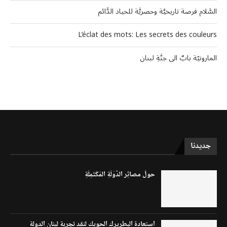
السَّلام فرصة تاريخيَّة وحصريَّة للحياد الدَّائم
L’éclat des mots: Les secrets des couleurs
المارونيّة بابٌ الى جنَّةِ لبنان
جديدنا
حولَ مصائِر الدَّوْلَةِ المُكْتَمِلَةِ
استعادة البطريرك الحويك لنقد تجربة لبنان الدولة