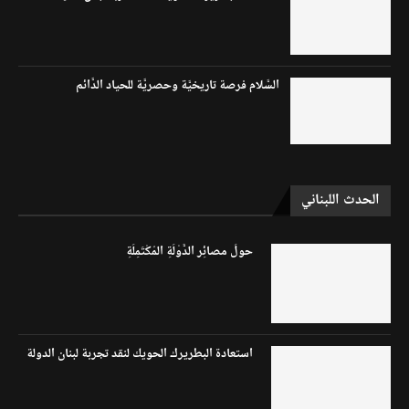
السَّلام فرصة تاريخيَّة وحصريَّة للحياد الدَّائم
الحدث اللبناني
حولَ مصائِر الدَّوْلَةِ المُكْتَمِلَةِ
استعادة البطريرك الحويك لنقد تجربة لبنان الدولة