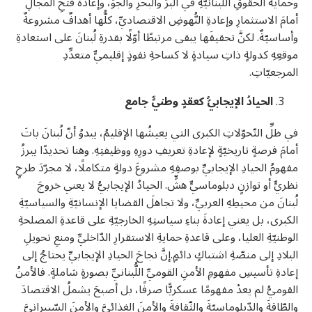
وحمايةَ الحقوقِ اللُّبنانيّةِ في البرِّ والبحرِ والجوِّ، وإعادةَ فتحِ المجالِ
أمامَ الاستثمارِ وإعادةِ النُّهوضِ الاقتصاديِّ، كلُّها أهدافٌ مشروعةٌ
وأساسيّةٌ. لكنَّ تحقيقَها يبقى مرتبطًا أوّلًا بقدرةِ لُبنانَ على استعادةِ
موقعِهِ كدولةٍ ذاتِ سيادةٍ لا كساحةِ نفوذٍ إقليميٍّ متعدِّدِ
المرجعيّاتِ.
الحيادُ الإيجابيُّ كعقدٍ وطنيٍّ جامع
في ظلِّ التّحوّلاتِ الكبرى التي يعيشُها الإقليمُ، يبدوُ أنّ لُبنانَ باتَ
أمامَ فرصةٍ تاريخيّةٍ لإعادةِ تعريفِ دورِهِ ووظيفتِهِ. وهنا تحديدًا يبرزُ
مفهومُ الحيادِ الإيجابيِّ بوصفِهِ مشروعَ دولةٍ متكاملًا، لا مجرّدَ طرحٍ
نظريٍّ أو توازنٍ دبلوماسيٍّ هشٍّ. الحيادُ الإيجابيُّ لا يعني خروجَ
لُبنانَ من محيطِهِ العربيِّ، ولا تجاهلَ القضايا الإنسانيّةِ والسياسيّةِ
الكبرى، بل يعني إعادةَ بناءِ سياستِهِ الخارجيّةِ على قاعدةِ المصلحةِ
الوطنيّةِ العليا، وعلى قاعدةِ حمايةِ الاستقرارِ الدّاخليِّ ومنعِ تحويلِ
البلادِ إلى منصّةِ اشتباكٍ دائمٍ.إنَّ نجاحَ الحيادِ الإيجابيِّ يحتاجُ إلى
إعادةِ تأسيسِ مفهومِ الأمنِ القوميِّ اللُّبنانيِّ بصورةٍ شاملةٍ. فالأمنُ
القوميُّ لم يعدْ مفهومًا عسكريًّا صرفًا، بل أصبحَ يشملُ الاقتصادَ
والطّاقةَ والدّبلوماسيّةَ والثّقافةَ والأمنَ الغذائيَّ والأمنَ السّيبرانيَّ