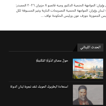
لبنان وإيران: المواجهة الحتمية الدكتور وجيه قانصو ٨ حزيران ٢٠٢٦ المصدر:
 لبنان وإيران: المواجهة الحتمية التصريحات النارية وغير المسبوقة لكل
يس الجمورية جوزف عون ورئيس الحكومة نواف …
الحدث اللبناني
حولَ مصائِر الدَّوْلَةِ المُكْتَمِلَةِ
استعادة البطريرك الحويك لنقد تجربة لبنان الدولة