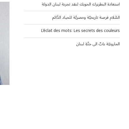
u0627u0644u062
u0623
استعادة البطريرك الحويك لنقد تجربة لبنان الدولة
u0627u0644u0
u0648u0627u0
u0627u0644u0
السَّلام فرصة تاريخيَّة وحصريَّة للحياد الدَّائم
U0633U0627U062EU0646
u0627u0
u062
L’éclat des mots: Les secrets des couleurs
u
U0633U0627U062EU0646
u062
المارونيّة بابٌ الى جنَّةِ لبنان