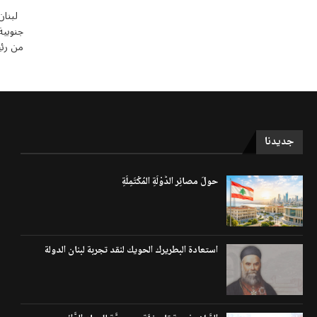
جنوبية
من رئ
جديدنا
حولَ مصائِر الدَّوْلَةِ المُكْتَمِلَةِ
استعادة البطريرك الحويك لنقد تجربة لبنان الدولة