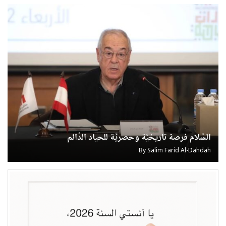
السَّلام فرصة تاريخيَّة وحصريَّة للحياد الدَّائم
By
Salim Farid Al-Dahdah
U
U