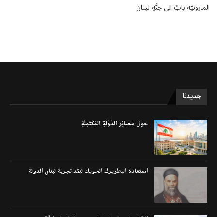
المارونيّة بابٌ الى جنَّةِ لبنان
جديدنا
حولَ مصائِر الدَّوْلَةِ المُكْتَمِلَةِ
استعادة البطريرك الحويك لنقد تجربة لبنان الدولة