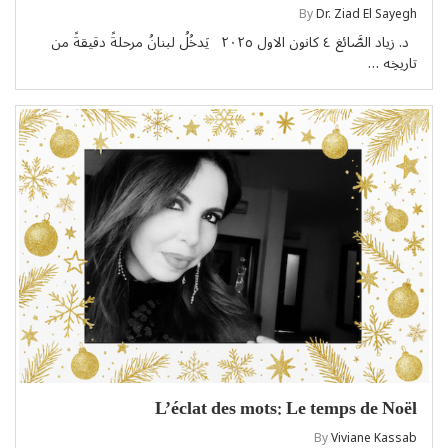
By
Dr. Ziad El Sayegh
د. زياد الصَّائغ ٤ كانون الاول ٢٠٢٥ يَدخُلُ لبنانُ مرحلةً دقيقةً من
تاريخِه …
L’éclat des mots: Le temps de Noël
By
Viviane Kassab