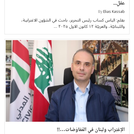
عقلِ...
By
Elias Kassab
بقلم: الياس كساب رئيس التحرير، باحث في الشؤون الاغترابية،
واللبنانيّة، والعربيّة ١٢ كانون الاول ٢٠٢٥ …
الإغتِراب ولبنان في المُفاوَضات…!!