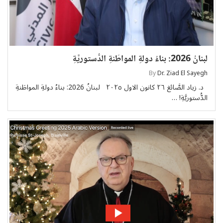
لبنانُ 2026: بناءُ دولةِ المواطَنةِ الدُّستوريَّةِ
By
Dr. Ziad El Sayegh
د. زياد الصَّائغ ٢٦ كانون الاول ٢٠٢٥ لبنانُ 2026: بناءُ دولةِ المواطَنةِ
الدُّستوريَّةِ! …