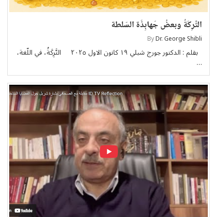
التَّرِكَةُ وبعضُ جَهابِذَة السّلطة
By
Dr. George Shibli
بقلم : الدكتور جورج شبلي ١٩ كانون الاول ٢٠٢٥ التَّرِكَةُ، في اللّغة،
…