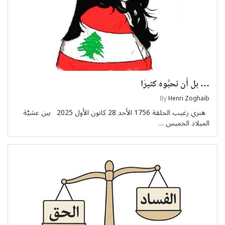
… بل أَن تحبُّوه كثيرَا
By
Henri Zoghaib
هنري زغيب الحلقة 1756 الأَحد 28 كانون الأَول 2025 بين عشيَّة
الميلاد الخميس …