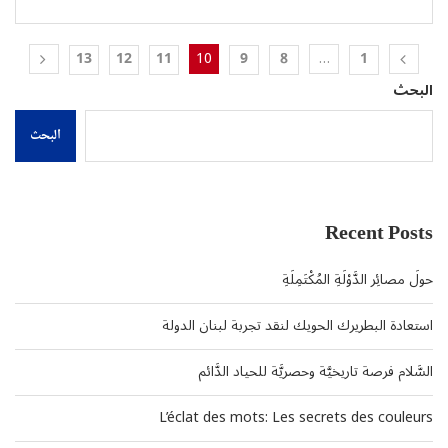
10
…
13
12
11
9
8
1
البحث
البحث
Recent Posts
حولَ مصائِر الدَّوْلَةِ المُكْتَمِلَةِ
استعادة البطريرك الحويك لنقد تجربة لبنان الدولة
السَّلام فرصة تاريخيَّة وحصريَّة للحياد الدَّائم
L’éclat des mots: Les secrets des couleurs