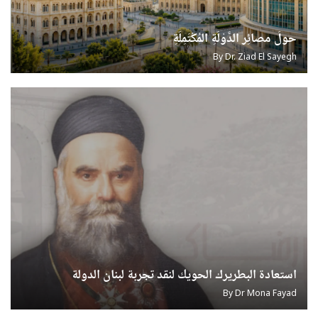
u0623u062eu0628
u0627u0644u062
u0627u0644u0645u0634u06
u0648u0627u0
حولَ مصائِر الدَّوْلَةِ المُكْتَمِلَةِ
u0627u0644u0645u0648u06
U0633U0627U062EU0646
u0627u0644u062du06
u062
By
Dr. Ziad El Sayegh
u
U0633U0627U062EU0646
u062
u06
u06
u06
U0627
استعادة البطريرك الحويك لنقد تجربة لبنان الدولة
By
Dr Mona Fayad