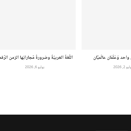
حد وَعَلَمَان عالَميَّان
اللّغةُ العربيّةُ وضرورةُ مُجاراتِها الزمن الرّق
يو 2, 2026
يوليو 6, 2026