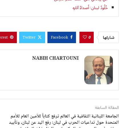
خُلُودُ لبنان: أَصداءُ آثاره
0
شاركها
erest
Twitter
Facebook
NABIH CHARTOUNI
المقالة السابقة
الجامعة اللبنانية الثقافية في العالم ترفع كتاباً للأمين العام للأمم
المتحدة حول تداعيات الحرب في لبنان: رفع اليد عن لبنان، وتأييد