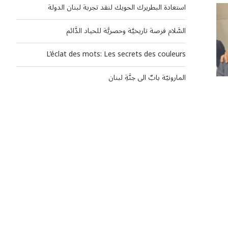
استعادة البطريرك الحويك لنقد تجربة لبنان الدولة
السَّلام فرصة تاريخيَّة وحصريَّة للحياد الدَّائم
L’éclat des mots: Les secrets des couleurs
المارونيّة بابٌ الى جنَّةِ لبنان