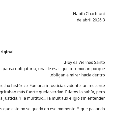
u0627u0644u062
u0623
u0627u0644u0
u0648u0627u0
Nabih Chartouni
u0627u0644u0
U0633U0627U062EU0646
u0627u0
u062
3 de abril 2026
u
…
U0633U0627U062EU0646
u062
original
Hoy es Viernes Santo.
na pausa obligatoria, una de esas que incomodan porque
obligan a mirar hacia dentro.
hecho histórico. Fue una injusticia evidente: un inocente
ritaban más fuerte quela verdad. Pilatos lo sabía, pero
 justicia. Y la multitud… la multitud eligió sin entender.
es que esto no se quedó en ese momento. Sigue pasando.