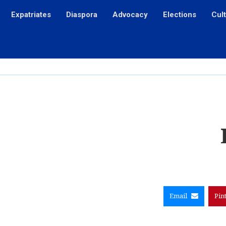
Expatriates
Diaspora
Advocacy
Elections
Cul
Email
Pin