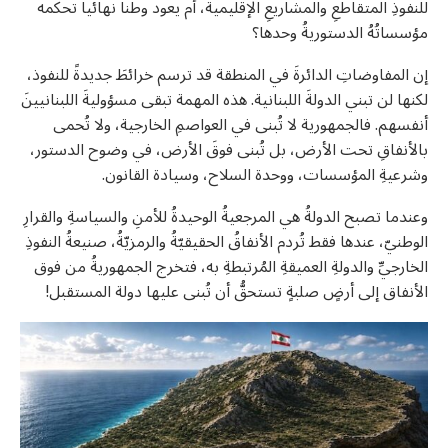
للنفوذِ المتقاطعِ والمشاريعِ الإقليمية، أم يعود وطناً نهائياً تحكمه
مؤسساتُهُ الدستوريةُ وحدها؟
إن المفاوضاتِ الدائرةَ في المنطقة قد ترسم خرائطَ جديدةً للنفوذ،
لكنها لن تبني الدولةَ اللبنانية. هذه المهمة تبقى مسؤوليةَ اللبنانيينَ
أنفسهم. فالجمهورية لا تُبنى في العواصمِ الخارجية، ولا تُحمى
بالأنفاقِ تحت الأرض، بل تُبنى فوقَ الأرض، في وضوح الدستور،
وشرعيةِ المؤسسات، ووحدة السلاح، وسيادة القانون.
وعندما تصبح الدولةُ هي المرجعيةُ الوحيدةُ للأمنِ والسياسةِ والقرارِ
الوطنيّ، عندها فقط تُردم الأنفاقُ الحقيقيّةُ والرمزيّةُ، صنيعةُ النفوذِ
الخارجيِّ والدولةِ العميقةِ المُرتبطةِ به، فتخرج الجمهوريةُ من فوق
الأنفاق إلى أرضٍ صلبةٍ تستحقُّ أن تُبنى عليها دولة المستقبل!