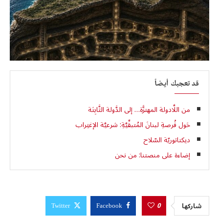
قد تعجبك أيضاً
من اللَّادولة المهتزَّة… إلى الدَّولة الثَّابِتَة
حَول فُرصةِ لبنانَ المُتبقِّيَّةِ: شرعيَّة الإغتِراب
ديكتاتوريّة السّلاح
إضاءة على منصتنا: من نحن
0
شاركها
Twitter
Facebook