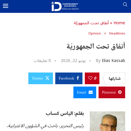
Home
»
أنفاق تحت الجمهوريّة
Opinion
Headlines
u0643u06
u062
U0633U0627U062EU0646
أنفاق تحت الجمهوريّة
u0627u0644u0645u062f
u0627u
u0648u0627u0644u0623u06
u0627u064
Elias Kassab
By
يونيو 22, 2026
0 تعليقات
u0627u0644u0634
u062
U0645U064FU062DU062FU0651U062B
u0627u0644u0645u06
u0627u0644u0634u06
0
شاركها
Twitter
Facebook
u06
u06
Email
Pinterest
u06
u06
بقلم: الياس كساب
رئيس التحرير، باحث في الشؤون الاغترابية،