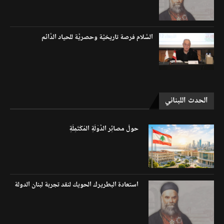
السَّلام فرصة تاريخيَّة وحصريَّة للحياد الدَّائم
الحدث اللبناني
حولَ مصائِر الدَّوْلَةِ المُكْتَمِلَةِ
استعادة البطريرك الحويك لنقد تجربة لبنان الدولة