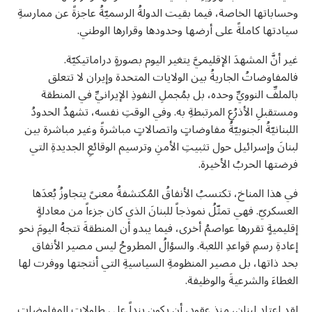
وحساباتها الخاصة، فيما بقيت الدولةُ الرسميّةُ عاجزةً عن ممارسةِ
سيادتها كاملةً على أرضها وحدودها وقرارها الوطني.
غير أنَّ المشهدَ الإقليميَّ يتغير اليوم بصورةٍ دراماتيكيّة.
فالمفاوضاتُ الجاريةُ بين الولايات المتحدة وإيران لا تتعلق
بالملفِّ النوويِّ وحده، بل بمُجملِ النفوذِ الإيرانيِّ في المنطقة
ومستقبلِ الأذرُعِ المرتبطةِ به. وفي الوقتِ نفسه، تشهدُ الحدودُ
اللبنانيّةُ الجنوبيّةُ مفاوضاتٍ واتصالاتٍ مباشرةً وغير مباشرة بين
لبنانَ وإسرائيل حول تثبيتِ الأمنِ وترسيم الوقائعِ الجديدةِ التي
فرضتها الحربُ الأخيرة.
في هذا المناخ، تكتسبُ الأنفاقُ المُكتشفةُ معنىً يتجاوزُ بُعدَها
العسكريّ. فهي تمثّلُ نموذجاً للبنانَ الذي كان جزءاً من معادلةٍ
U
إقليميةٍ تقررها عواصمُ أخرى، فيما يبدو أن المنطقةَ تتجهُ اليومَ نحو
U
إعادةِ رسمِ قواعدِ اللعبة. والسؤالُ المطروحُ ليس مصير الأنفاق
بحد ذاتها، بل مصير المنظومةِ السياسيةِ التي أنتجتها ووفرت لها
الغطاءَ والشرعيةَ والوظيفة.
لقد اعتاد لبنان، منذ عقود، أن يكون بنداً على طاولاتِ المفاوضاتِ