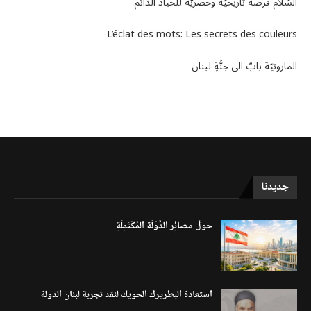
السَّلام فرصة تاريخيَّة وحصريَّة للحياد الدَّائم
L’éclat des mots: Les secrets des couleurs
المارونيّة بابٌ الى جنَّةِ لبنان
جديدنا
حولَ مصائِر الدَّوْلَةِ المُكْتَمِلَةِ
استعادة البطريرك الحويك لنقد تجربة لبنان الدولة