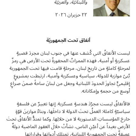
واللبنانيّة، والعربيّة
u0623u062eu0628
u0627u0644u062
u0627u0644u0645u0634u06
u0648u0627u0
٢٢ حزيران ٢٠٢٦
u0627u0644u0645u0648u06
U0633U0627U062EU0646
u0627u0644u062du06
u062
u
U0633U0627U062EU0646
u062
u06
أنفاق تحت الجمهوريّة
u06
u06
ليست الأنفاقُ التي كُشف عنها في جنوب لبنان مجردَ قضيةٍ
عسكريةٍ أو أمنية، فهذه الممراتُ المحفورةُ تحت الأرض هي رمزٌ
لمرحلةٍ كاملةٍ من تاريخِ لبنان، مرحلةٍ قامت فيها تحت الجمهورية
بُنىً موازية للدولة، سياسية وعسكرية وأمنية، ارتبطت بمشروعٍ
إقليميٍّ تجاوزَ الحدودَ اللبنانية وجعل من لبنانَ ساحةً ضمنَ صراعٍ
U0627
أوسع من حجمهِ وإمكاناته.
فالأنفاقُ ليست مجرّدَ هندسةٍ عسكرية. إنها تعبيرٌ عن فلسفةٍ
سياسيّةٍ كاملة: العملُ تحتَ الدولة لا داخلَها، وبناءُ موازينَ قوّةٍ
خارجَ المؤسساتِ الدستورية لا من خلالِها. وكما تمتدُّ الأنفاقُ تحتَ
الأرض بعيداً عن أعيُنِ الناس، نشأتْ خلالَ العقودِ الماضية دولةٌ
عميقةٌ تحت الجمهوريةِ اللبنانية، تمتلك أدواتها وقراراتها