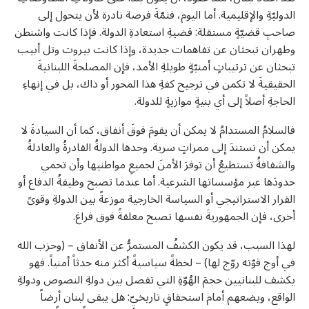
الدوليّةِ والإقليمية. أما اليوم، فثمّةَ فرصة نادرة لأن يتحول إلى
صاحبِ قضيّةٍ مستقلة: قضيةِ استعادةِ الدولة. فإذا كانت واشنطن
وطهران تبحثان عن تفاهمات جديدة، وإذا كانت بيروت وتل أبيب
تبحثان عن ترتيباتٍ أمنيّةٍ طويلةِ الأمد، فإن المصلحةَ اللبنانيةَ
الحقيقيةَ لا تكمن في ترجيح كفةِ هذا المحور أو ذاك، بل في إنهاءِ
الحاجةِ أصلاً إلى أي بنيةٍ موازيةٍ للدولة.
فالسلامُ المستدامُ لا يمكن أن يقومَ فوقَ أنفاق، كما أن السيادةَ لا
يمكن أن تستندَ إلى ممراتٍ سرية. وحدها الدولةُ القادرةُ والعادلةُ
والشفافةُ تستطيعُ أن توفرَ الأمنَ لجميعِ مواطنيها وأن تحمي
حدودَها عبر مؤسساتها الشرعية. أما عندما تصبح وظيفةُ الدفاع أو
القرار الاستراتيجي أو السياسة الخارجية موزعةً بين الدولةِ وقوىً
أخرى، فإن الجمهوريةَ نفسها تصبح معلقةً فوق فراغ.
لهذا السبب، قد يكون الكشفُ المستمرُّ عن الأنفاق – (وحزب الله
في أوج قوّته روّج لها) – لحظةً سياسيةً أكثر منه حدثاً أمنياً. فهو
يكشف للبنانيين حجمَ الهُوّةِ التي تفصل بين دولةِ النصوص ودولةِ
الواقع، ويضعهم أمام استحقاقٍ تاريخيّ: هل يبقى لبنان أرضاً